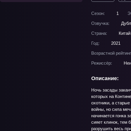
Сезон:
1
Э
Озвучка:
Дубл
Страна:
Китай
Год:
2021
Возрастной рейтинг
Режиссёр:
Неи
Описание:
Ночь засады заканч
которых на Контине
охотники, а старые
войны, но сила ме
начинается гонка з
сияет клинок, тем 
разрушить весь пр