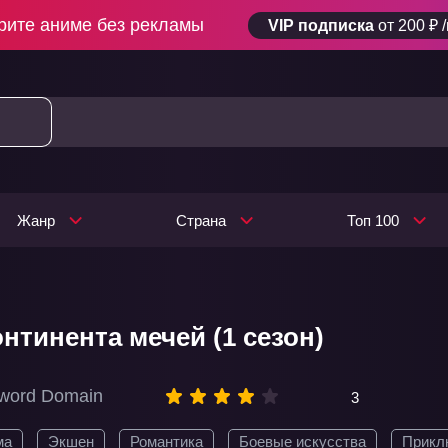
рите аниме без рекламы
VIP подписка
от 200 ₽ 
Жанр
Страна
Топ 100
нтинента мечей (1 сезон)
Sword Domain
3
ма
Экшен
Романтика
Боевые искусства
Прикл