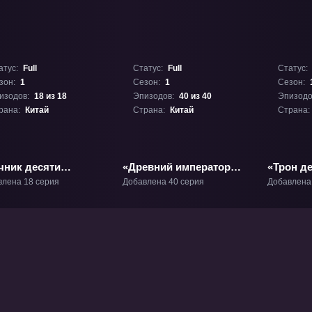
атус:
Full
Статус:
Full
Статус:
зон:
1
Сезон:
1
Сезон:
изодов:
18 из 18
Эпизодов:
40 из 40
Эпизодо
рана:
Китай
Страна:
Китай
Страна:
чник десяти
«Древний император
«Трон д
енов» ТВ-1
меча» ТВ-1
мечей» 
влена 18 серия
Добавлена 40 серия
Добавлена