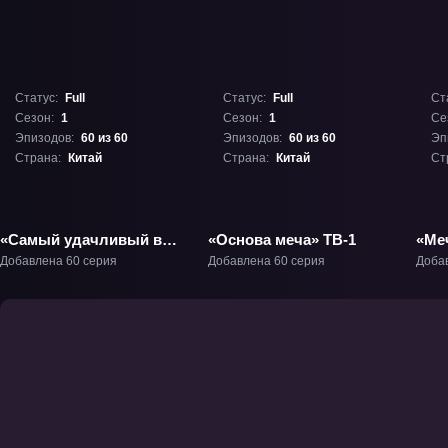
Статус:
Full
Статус:
Full
Ст
Сезон:
1
Сезон:
1
Се
Эпизодов:
60 из 60
Эпизодов:
60 из 60
Эп
Страна:
Китай
Страна:
Китай
Ст
«Самый удачливый в
«Основа меча» ТВ-1
«Ме
мире» ТВ-1
дом
Добавлена 60 серия
Добавлена 60 серия
Доба