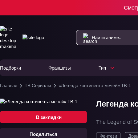
Смот
Подборки
Франшизы
Тип
Главная
ТВ Сериалы
«Легенда континента мечей» ТВ-1
Легенда ко
В закладки
The Legend of 
Поделиться
Фентези
Дра