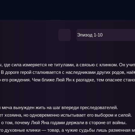
Эпизод 1-10
 где сила измеряется не титулами, а связью с клинком. Он учи
. В дороге герой сталкивается с наследниками других родов, н
о его рождения. Чем ближе Люй Ян к разгадке, тем опаснее ста
 меча вынужден жить на шаг впереди преследователей.
т хозяина, но одновременно испытывает его выбором и силой.
о том, почему Люй Яна годами держали в стороне от войны.
го духовные клинки — товар, а чужие судьбы лишь разменная м