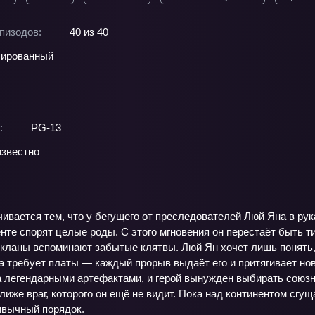
пизодов:
40 из 40
ированный
:
PG-13
звестно
ивается тем, что у бегущего от преследователей Люй Яна в ру
нте спорят целые роды. С этого мгновения он перестаёт быть т
 кланы вспоминают забытые клятвы. Люй Ян хочет лишь понять,
ча требует платы — каждый прорыв выдаёт его и притягивает н
а легендарными артефактами, и герой вынужден выбирать союзни
ближе враг, которого он ещё не видит. Пока над континентом сгу
ивычный порядок.