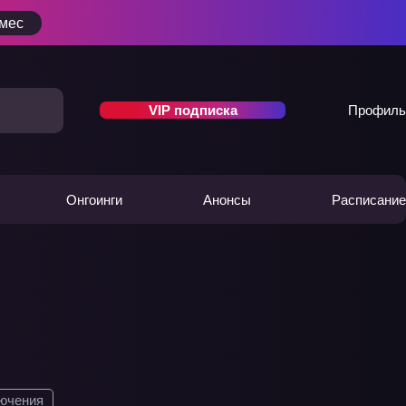
/мес
VIP подписка
Профиль
Онгоинги
Анонсы
Расписание
ючения