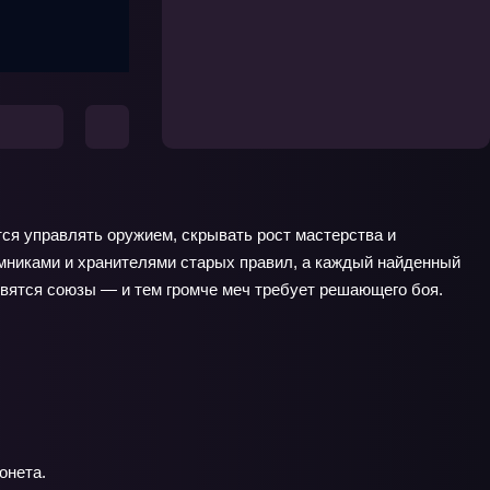
тся управлять оружием, скрывать рост мастерства и
аёмниками и хранителями старых правил, а каждый найденный
новятся союзы — и тем громче меч требует решающего боя.
онета.