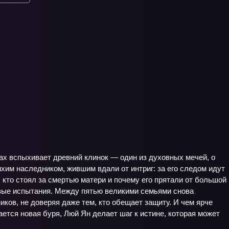
ках вспыхивает древний клинок — один из духовных мечей, о
ихим наследником, жившим вдали от интриг: за его следом идут
 кто стоял за смертью матери и почему его прятали от большой
овые испытания. Между пятью великими семьями снова
ков, не доверяя даже тем, кто обещает защиту. И чем ярче
щается новая буря, Люй Ян делает шаг к истине, которая может