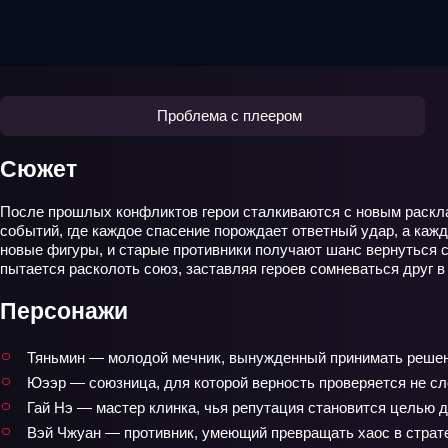
Проблема с плеером
Сюжет
После прошлых конфликтов герои сталкиваются с новым расклад
событий, где каждое спасение порождает ответный удар, а ка
новые фигуры, и старые противники получают шанс вернуться с 
пытается расколоть союз, заставляя героев сомневаться друг в
Персонажи
Тяньмин — молодой мечник, вынужденный принимать решени
Юээр — союзница, для которой верность проверяется не сл
Гай Нэ — мастер клинка, чья репутация становится целью 
Вэй Чжуан — противник, умеющий превращать хаос в страте