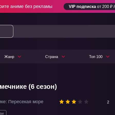
рите аниме без рекламы
VIP подписка
от 200 ₽ 
Жанр
Страна
Топ 100
мечнике (6 сезон)
ике: Пересекая море
2
зи