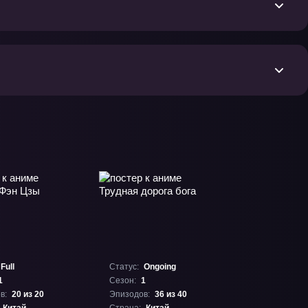
Full
Статус:
Ongoing
1
Сезон:
1
в:
20 из 20
Эпизодов:
36 из 40