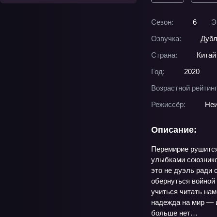
Сезон:
6
Э
Озвучка:
Дубл
Страна:
Китай
Год:
2020
Возрастной рейтинг
Режиссёр:
Неи
Описание:
Перемирие рушится 
улыбками союзнико
это не дуэль ради 
обернуться войной 
учиться читать нам
надежда на мир — и
больше нет…