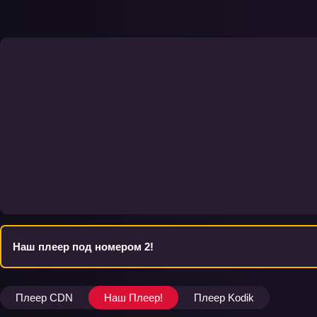
Наш плеер под номером 2!
Плеер CDN
Наш Плеер!
Плеер Kodik