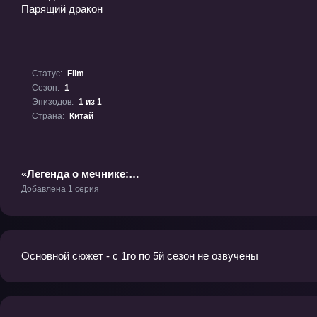
Статус:
Film
Сезон:
1
Эпизодов:
1 из 1
Страна:
Китай
«Легенда о мечнике:
Парящий дракон»
Добавлена 1 серия
Фильм-1
Основной сюжет - с 1го по 5й сезон не озвучены