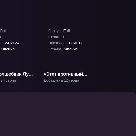
Full
Статус:
Full
1
Сезон:
1
в:
24 из 24
Эпизодов:
12 из 12
Япония
Страна:
Япония
олшебник Луи»
«Этот противный
целитель!» ТВ-1
 24 серия
Добавлена 12 серия