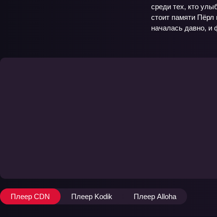
среди тех, кто ул
стоит памяти Пёрл 
началась давно, и 
Плеер CDN
Плеер Kodik
Плеер Alloha