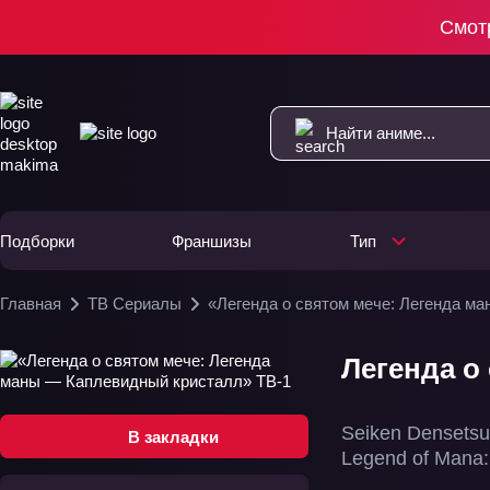
Смот
Подборки
Франшизы
Тип
Главная
ТВ Сериалы
«Легенда о святом мече: Легенда м
Легенда о
Seiken Densetsu
В закладки
Legend of Mana: