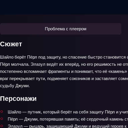
Проблема с плеером
Сюжет
Шайло берёт Пёрл под защиту, но спасение быстро становится 
Пёрл молчала. Элазул ведёт их вперёд, но его решимость не о
постепенно вспоминает фрагменты и понимает, что её «камень» 
враг перекрывает пути, подменяет союзников и заставляет сомне
судьбу Джуми.
Персонажи
Шайло — путник, который берёт на себя защиту Пёрл и учи
Пёрл — Джуми, потерявшая память; её сердечный камень с
Элазул — рыцарь, защищающий Джуми и ведущий героев к пр