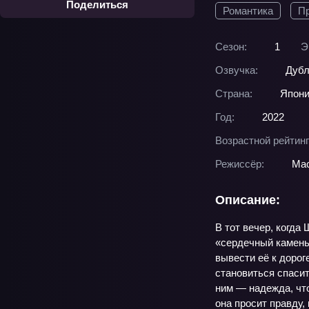
Поделиться
Романтика
П
Сезон:
1
Э
Озвучка:
Дубл
Страна:
Япон
Год:
2022
Возрастной рейтинг
Режиссёр:
Мас
Описание:
В тот вечер, когда
«сердечный камень»
вывести её к дорог
становиться спасит
ним — надежда, что
она просит правду,