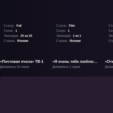
Статус:
Full
Статус:
Film
Ст
Сезон:
1
Сезон:
1
Се
Эпизодов:
25 из 25
Эпизодов:
1 из 1
Эп
Страна:
Япония
Страна:
Япония
Ст
«Почтовая пчела» ТВ-1
«Я очень тебя люблю»
«От
Фильм-1
Добавлена 25 серия
Добавлена 1 серия
Доба