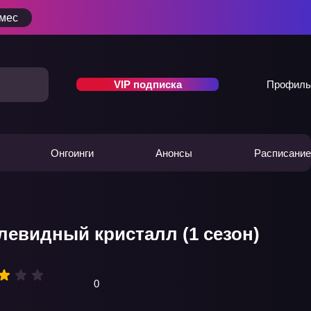
/мес
VIP подписка
Профиль
Онгоинги
Анонсы
Расписание
левидный кристалл (1 сезон)
0