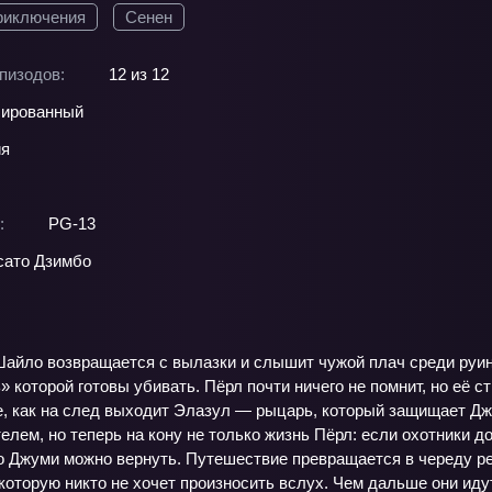
риключения
Сенен
пизодов:
12 из 12
ированный
ия
:
PG-13
ато Дзимбо
 Шайло возвращается с вылазки и слышит чужой плач среди руин
 которой готовы убивать. Пёрл почти ничего не помнит, но её с
е, как на след выходит Элазул — рыцарь, который защищает Дж
елем, но теперь на кону не только жизнь Пёрл: если охотники до
 Джуми можно вернуть. Путешествие превращается в череду реше
 которую никто не хочет произносить вслух. Чем дальше они идут