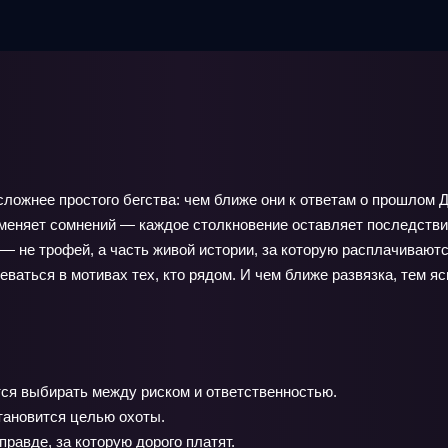
сложнее простого бегства: чем ближе они к ответам о прошлом
тменяет сомнений — каждое столкновение оставляет последстви
— не трофей, а часть живой истории, за которую расплачиваются
ваться в мотивах тех, кто рядом. И чем ближе развязка, тем яс
тся выбирать между риском и ответственностью.
тановится целью охоты.
авде, за которую дорого платят.