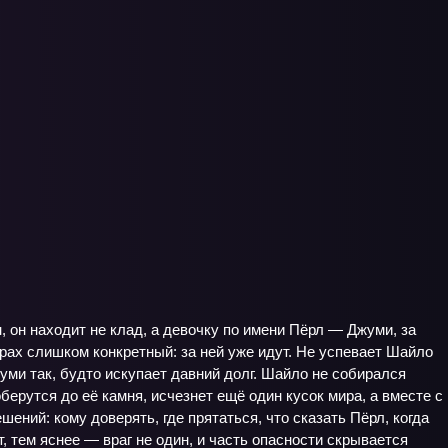
, он находит не клад, а девочку по имени Пёрл — Джуми, за
трах слишком конкретный: за ней уже идут. Не успевает Шайло
уми так, будто искупает давний долг. Шайло не собирался
берутся до её камня, исчезнет ещё один кусок мира, а вместе с
ний: кому доверять, где прятаться, что сказать Пёрл, когда
, тем яснее — враг не один, и часть опасности скрывается