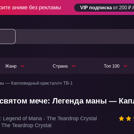
рите аниме без рекламы
VIP подписка
от 200 ₽ 
Жанр
Страна
Топ 100
аны — Каплевидный кристалл» ТВ-1
 святом мече: Легенда маны — Кап
: Legend of Mana - The Teardrop Crystal
 The Teardrop Crystal