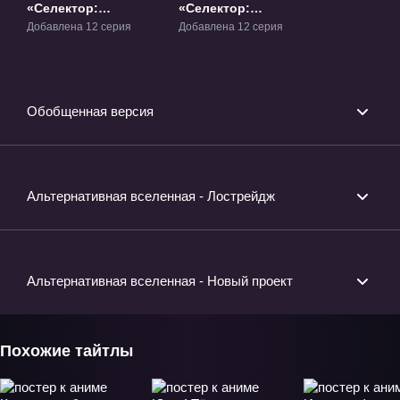
«Селектор:
«Селектор:
Заражение
Распространение
Добавлена 12 серия
Добавлена 12 серия
«WIXOSS»» ТВ-1
«WIXOSS»» ТВ-2
Обобщенная версия
Альтернативная вселенная - Лострейдж
Альтернативная вселенная - Новый проект
Похожие тайтлы