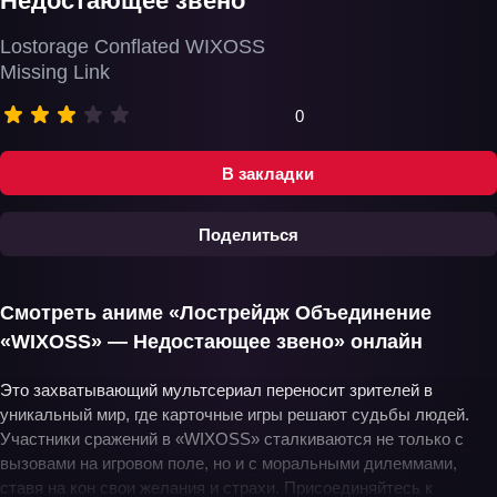
Недостающее звено
Lostorage Conflated WIXOSS
Missing Link
0
В закладки
Поделиться
Смотреть аниме «Лострейдж Объединение
«WIXOSS» — Недостающее звено» онлайн
Это захватывающий мультсериал переносит зрителей в
уникальный мир, где карточные игры решают судьбы людей.
Участники сражений в «WIXOSS» сталкиваются не только с
вызовами на игровом поле, но и с моральными дилеммами,
ставя на кон свои желания и страхи. Присоединяйтесь к