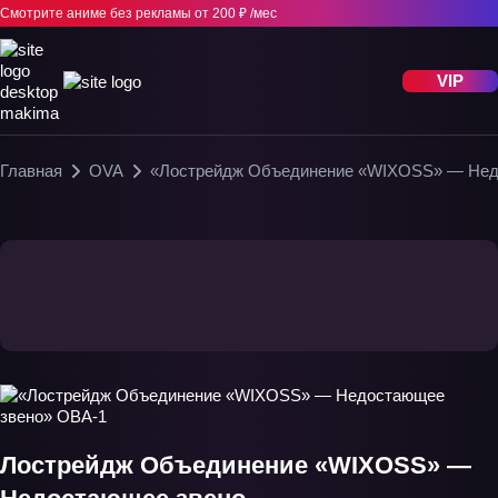
Смотрите аниме без рекламы
от 200 ₽ /мес
VIP
Главная
OVA
«Лострейдж Объединение «WIXOSS» — Нед
Лострейдж Объединение «WIXOSS» —