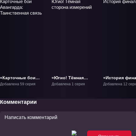
«Карточные бои
«Югио! Тёмная
«История фин
Авангарда:
сторона измерений»
ТВ-6
Добавлена 59 серия
Добавлена 1 серия
Добавлена 12 сер
Таинственная
Фильм-4
связь» ТВ-3
Комментарии