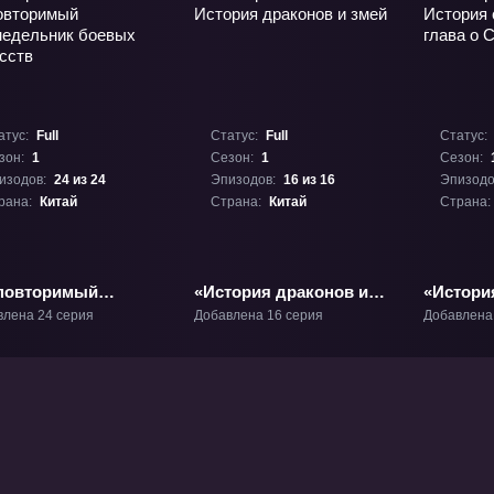
атус:
Full
Статус:
Full
Статус:
зон:
1
Сезон:
1
Сезон:
изодов:
24 из 24
Эпизодов:
16 из 16
Эпизодо
рана:
Китай
Страна:
Китай
Страна:
повторимый
«История драконов и
«История
недельник боевых
змей» ТВ-1
глава о 
влена 24 серия
Добавлена 16 серия
Добавлена
сств» ТВ-1