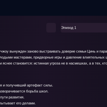
Эпизод 1
учжоу вынужден заново выстраивать доверие семьи Цинь и пар
лодыми мастерами, придворные игры и давление влиятельных шк
снее становится: истинная угроза не в насмешках, а в тех, кто
тя и получивший артефакт силы.
азворачивается борьба школ.
пути развития.
пытывает его делами.