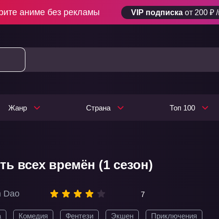
рите аниме без рекламы
VIP подписка
от 200 ₽ 
Жанр
Страна
Топ 100
ть всех времён (1 сезон)
n Dao
7
а
Комедия
Фентези
Экшен
Приключения