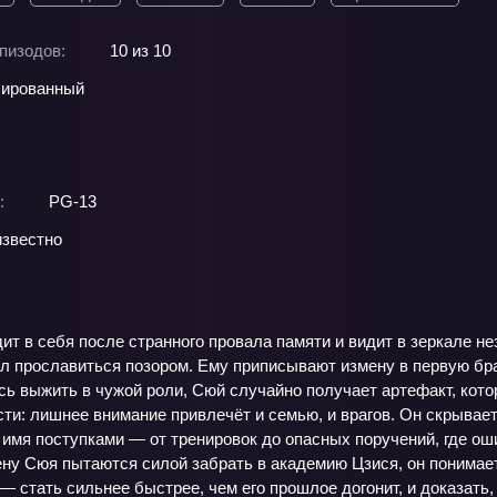
пизодов:
10 из 10
ированный
:
PG-13
звестно
т в себя после странного провала памяти и видит в зеркале не
ел прославиться позором. Ему приписывают измену в первую бра
ь выжить в чужой роли, Сюй случайно получает артефакт, кото
ти: лишнее внимание привлечёт и семью, и врагов. Он скрывает
имя поступками — от тренировок до опасных поручений, где ош
ену Сюя пытаются силой забрать в академию Цзися, он понимает: 
— стать сильнее быстрее, чем его прошлое догонит, и доказать, 