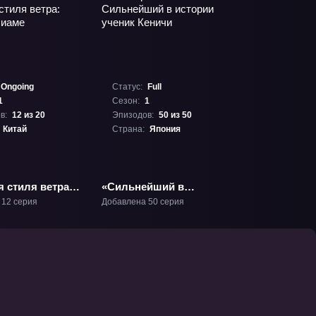
Ongoing
Статус:
Full
1
Сезон:
1
в:
12 из 20
Эпизодов:
50 из 50
Китай
Страна:
Япония
 стиля ветра:
«Сильнейший в
Сиаме» ТВ-1
истории ученик
 12 серия
Добавлена 50 серия
Кеничи» ТВ-1