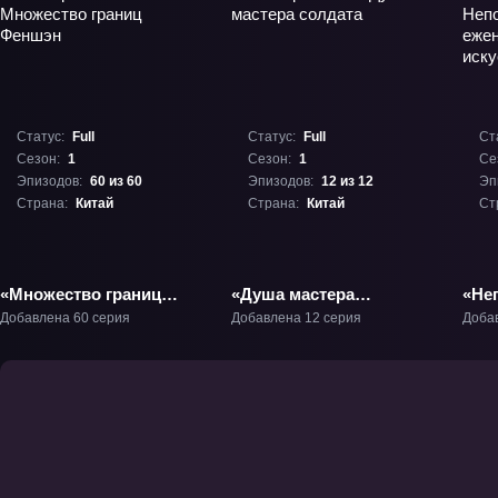
Статус:
Full
Статус:
Full
Ст
Сезон:
1
Сезон:
1
Се
Эпизодов:
60 из 60
Эпизодов:
12 из 12
Эп
Страна:
Китай
Страна:
Китай
Ст
«Множество границ
«Душа мастера
«Не
Феншэн» ТВ-1
солдата» ТВ-1
еже
Добавлена 60 серия
Добавлена 12 серия
Доба
иску