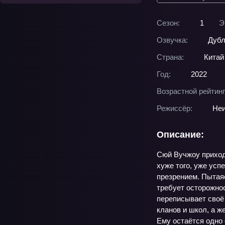
Сезон:
1
Э
Озвучка:
Дубл
Страна:
Китай
Год:
2022
Возрастной рейтинг
Режиссёр:
Неи
Описание:
Сюй Вучжоу приходи
хуже того, уже усп
презрением. Пытаяс
требует осторожнос
переписывает своё 
кланов и школ, а ж
Ему остаётся одно 