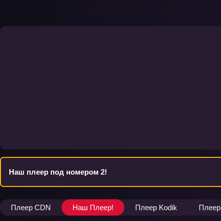
Наш плеер под номером 2!
Плеер CDN
Наш Плеер!
Плеер Kodik
Плеер 