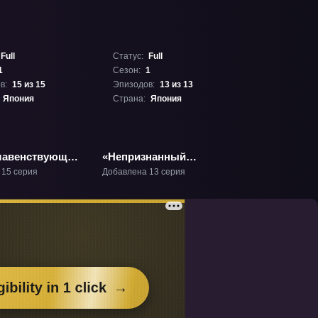
Full
Статус:
Full
1
Сезон:
1
в:
15 из 15
Эпизодов:
13 из 13
Япония
Страна:
Япония
лавенствующих
«Непризнанный
ТВ-1
школой владыка
 15 серия
Добавлена 13 серия
демонов!» ТВ-1