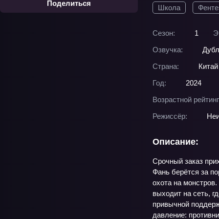
Поделиться
Школа
Фенте
Сезон:
1
Э
Озвучка:
Дубл
Страна:
Китай
Год:
2024
Возрастной рейтинг
Режиссёр:
Неи
Описание:
Срочный заказ прих
Фань берётся за по
охота на монстров.
выходит на сеть, г
привычной поддержк
давление: противни