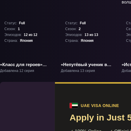
Статус:
Full
Статус:
Full
Ст
Сезон:
1
Сезон:
2
Се
Эпизодов:
12 из 12
Эпизодов:
13 из 13
Эп
Страна:
Япония
Страна:
Япония
Ст
«Класс для героев»
«Непутёвый ученик в
«Ис
ТВ-1
школе магии 2» ТВ-2
кото
Добавлена 12 серия
Добавлена 13 серия
Доба
вол