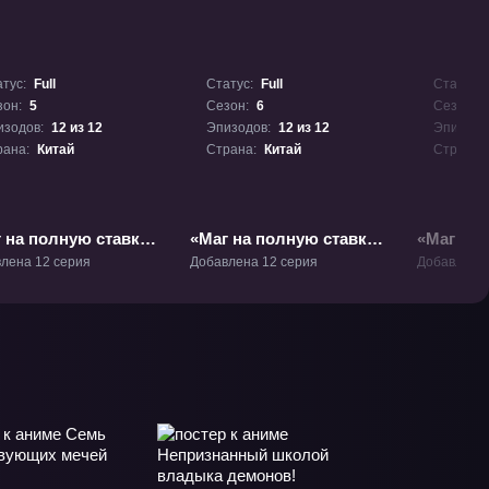
тус:
Full
Статус:
Full
Статус:
зон:
5
Сезон:
6
Сезон:
изодов:
12 из 12
Эпизодов:
12 из 12
Эпизодо
рана:
Китай
Страна:
Китай
Страна:
 на полную ставку
«Маг на полную ставку
«Маг на 
В-5
6» ТВ-6
Таинств
лена 12 серия
Добавлена 12 серия
Добавлена 
поручен