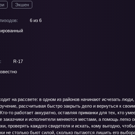
зи
Экшен
пизодов:
6 из 6
ированный
:
R-17
звестно
одит на рассвете: в одном из районов начинают исчезать люди
ручение, рассчитывая быстро закрыть дело и вернуться к свои
 Кто‑то работает аккуратно, оставляя приманки для тех, кто ум
де заказчики и исполнители меняются местами, а помощь легко 
и, проверять каждого свидетеля и искать, кому выгодно, чтоб
ки не столько бьют силой, сколько пытаются лишить его выбора, 