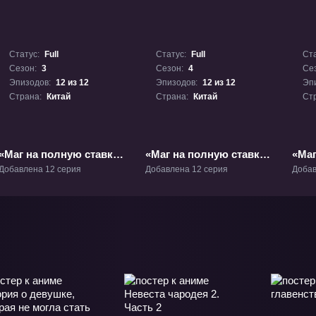
Статус:
Full
Статус:
Full
Ста
Сезон:
3
Сезон:
4
Се
Эпизодов:
12 из 12
Эпизодов:
12 из 12
Эп
Страна:
Китай
Страна:
Китай
Ст
«Маг на полную ставку
«Маг на полную ставку
«Маг
3» ТВ-3
4» ТВ-4
5» Т
Добавлена 12 серия
Добавлена 12 серия
Добав