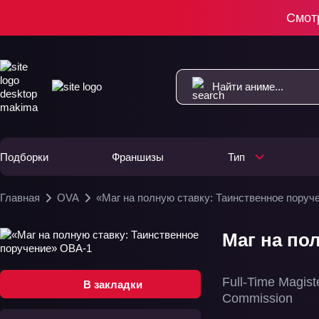
Смот
Подборки
Франшизы
Тип
Главная
OVA
«Маг на полную ставку: Таинственное поруч
Маг на по
Full-Time Magist
В закладки
Commission