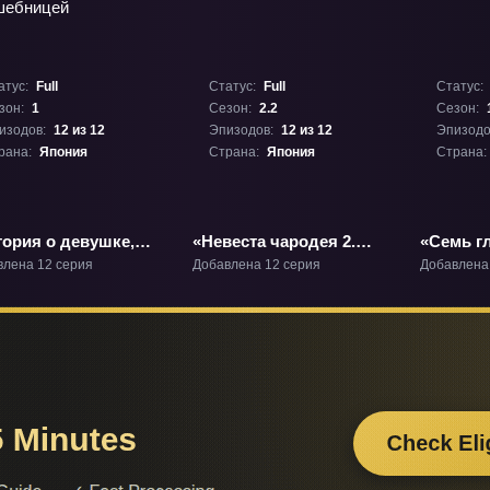
атус:
Full
Статус:
Full
Статус:
зон:
1
Сезон:
2.2
Сезон:
изодов:
12 из 12
Эпизодов:
12 из 12
Эпизодо
рана:
Япония
Страна:
Япония
Страна:
тория о девушке,
«Невеста чародея 2.
«Семь г
рая не могла стать
Часть 2» ТВ-2.2
мечей» 
влена 12 серия
Добавлена 12 серия
Добавлена
шебницей» ТВ-1