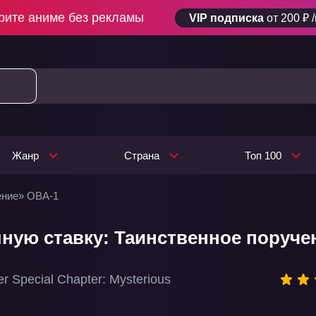
рите аниме без рекламы
VIP подписка
от 200 ₽ 
Жанр
Страна
Топ 100
ение» ОВА-1
лную ставку: Таинственное поручен
er Special Chapter: Mysterious