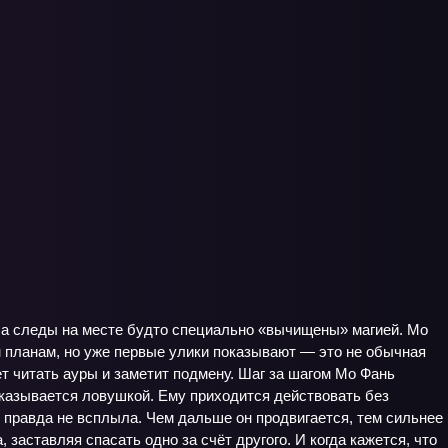
, а следы на месте будто специально «вычищены» магией. Мо
м планам, но уже первые улики показывают — это не обычная
еет читать ауры и заметит подмену. Шаг за шагом Мо Фань
оказывается ловушкой. Ему приходится действовать без
ы правда не всплыла. Чем дальше он продвигается, тем сильнее
заставляя спасать одно за счёт другого. И когда кажется, что