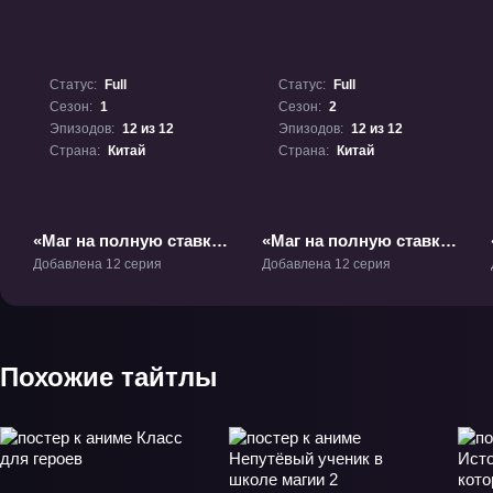
Статус:
Full
Статус:
Full
Сезон:
1
Сезон:
2
Эпизодов:
12 из 12
Эпизодов:
12 из 12
Страна:
Китай
Страна:
Китай
«Маг на полную ставку»
«Маг на полную ставку
ТВ-1
2» ТВ-2
Добавлена 12 серия
Добавлена 12 серия
Похожие тайтлы