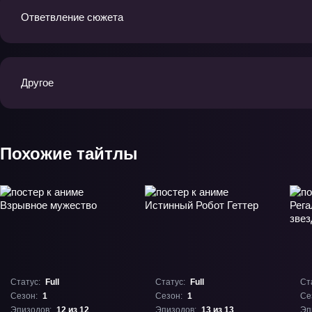
Ответвление сюжета
Другое
Похожие тайтлы
Статус:
Full
Статус:
Full
Ст
Сезон:
1
Сезон:
1
Се
Эпизодов:
12 из 12
Эпизодов:
13 из 13
Эп