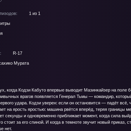
пизодов:
1 из 1
титры
ия
:
R-17
ахико Мурата
х, когда Кодзи Кабуто впервые выводит Мазинкайзер на поле бо
ривычных врагов появляется Генерал Тьмы — командир, который
ервого удара. Кодзи уверен: если он остановится — падёт всё,
ет на ярость яростью: машина рвётся вперёд, теряя границы ме
ает секунды и одновременно приближает момент, когда сила вый
о стоит за его спиной. И когда в темноте звучит новый приказ, 
е нет.