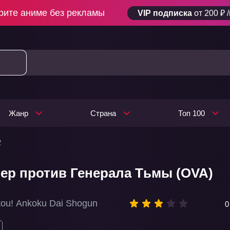
рите аниме без рекламы
VIP подписка
от 200 ₽ 
Жанр
Страна
Топ 100
2
ер против Генерала Тьмы (OVA)
itou! Ankoku Dai Shogun
0