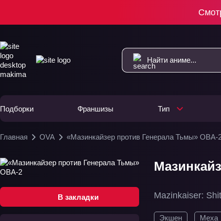
Смот
Подборки
Франшизы
Тип
Главная
OVA
«Мазинкайзер против Генерала Тьмы» ОВА-
Мазинкайз
Mazinkaiser: Sh
В закладки
Экшен
Меха