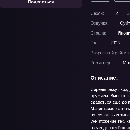
Поделиться
Сезон:
2
Э
Озвучка:
Суб
Страна:
Япон
Год:
2003
Возрастной рейтинг
Режиссёр:
Мас
Описание:
Сирены режут возду
оружием. Вместо п
сдаваться ещё до п
Мазинкайзер отвеча
на газ, он выигрыв
уничтожение тех, кт
назад дороги больш