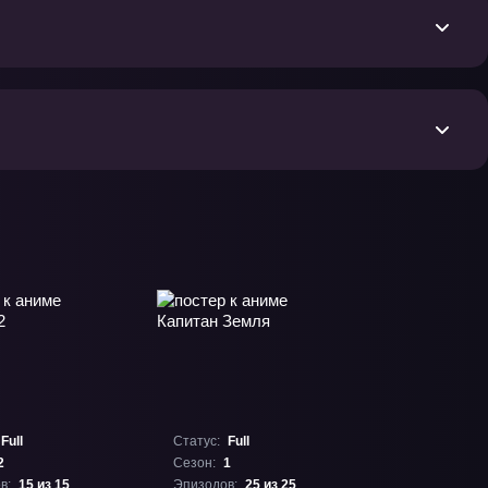
Full
Статус:
Full
2
Сезон:
1
в:
15 из 15
Эпизодов:
25 из 25