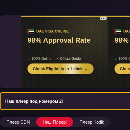
Наш плеер под номером 2!
Плеер CDN
Наш Плеер!
Плеер Kodik