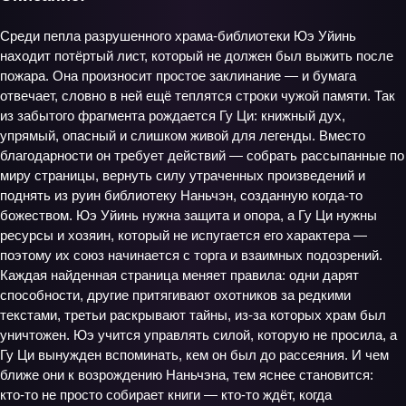
Среди пепла разрушенного храма‑библиотеки Юэ Уйинь
находит потёртый лист, который не должен был выжить после
пожара. Она произносит простое заклинание — и бумага
отвечает, словно в ней ещё теплятся строки чужой памяти. Так
из забытого фрагмента рождается Гу Ци: книжный дух,
упрямый, опасный и слишком живой для легенды. Вместо
благодарности он требует действий — собрать рассыпанные по
миру страницы, вернуть силу утраченных произведений и
поднять из руин библиотеку Наньчэн, созданную когда‑то
божеством. Юэ Уйинь нужна защита и опора, а Гу Ци нужны
ресурсы и хозяин, который не испугается его характера —
поэтому их союз начинается с торга и взаимных подозрений.
Каждая найденная страница меняет правила: одни дарят
способности, другие притягивают охотников за редкими
текстами, третьи раскрывают тайны, из‑за которых храм был
уничтожен. Юэ учится управлять силой, которую не просила, а
Гу Ци вынужден вспоминать, кем он был до рассеяния. И чем
ближе они к возрождению Наньчэна, тем яснее становится:
кто‑то не просто собирает книги — кто‑то ждёт, когда