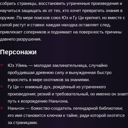
собрать страницы, восстановить утраченные произведения и
научиться защищать их от тех, кто хочет превратить знания в
оружие. По мере поисков союз Юэ и Гу Ци крепнет, но вместе с
силой растут и ставки: каждая находка оставляет след,
привлекает соперников и поднимает на поверхность причины
давнего разрушения.
Персонажи
Юэ Уйинь — молодая заклинательница, случайно
пробудившая древнюю силу и вынужденная быстро
взрослеть в мире охотников за знаниями.
Гу Ци — книжный дух, рождённый из утраченного
произведения; резкий и требовательный, но именно он знает
путь к возрождению Наньчэна.
Наньчэн — божество‑создатель легендарной библиотеки;
его имя становится ключом к тайне, ради которой охотятся
за страницами.