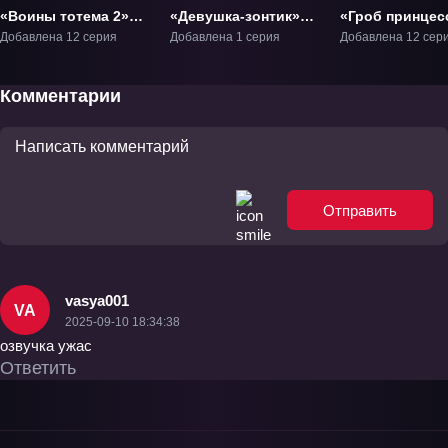
«Воины тотема 2»
«Девушка-зонтик»
«Гроб принце
ТВ-2
Фильм-1
Чайки» ТВ-1
Добавлена 12 серия
Добавлена 1 серия
Добавлена 12 сер
Комментарии
Отправить
vasya001
VA
2025-09-10 18:34:38
озвучка ужас
Ответить