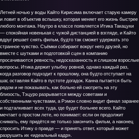
Летней ночью у воды Кайто Кирисима включает старую камеру
и ловит в объектив вспышку, которая меняет его жизнь быстрее
любого монтажа. Наутро в классе появляется Итика Такацуки
— спокойная новенькая с чужой дистанцией в взгляде, и Кайто
вдруг решает снять фильм, будто так сможет удержать это
странное чувство. Съёмки собирают вокруг него друзей, но
вместе с шутками и подготовкой сцен в компанию
просачиваются ревность, недосказанность и слишком взрослые
вопросы. Итика держит улыбку ровной, однако каждый раз,
когда разговор подходит к прошлому, она будто отступает на
шаг, оставляя Кайто в пустоте догадок. Канна пытается быть
рядом и не показывать, как больно ей смотреть на эту
близость, Тэцуро разрывается между советами и
собственными чувствами, а Рэмон словно видит финал заранее
и подталкивает всех туда, где будет больнее всего. Кайто
мечтает о простом лете, но понимает: если он продолжит
снимать, ему придётся не только закончить фильм, а наконец
спросить Итику о правде — и принять ответ, который может
разрушить их «идеальный кадр».