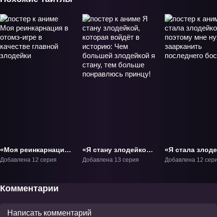
«Моя реинкарнация
«Я стану злодейкой,
«Я стала злоде
в отомэ-игре в
которая войдёт в
поэтому мне н
Добавлена 12 серия
Добавлена 13 серия
Добавлена 12 сер
качестве главной
историю: Чем
заарканить
злодейки» ТВ-1
большей злодейкой
последнего бо
я стану, тем больше
ТВ-1
Комментарии
понравлюсь
принцу!» ТВ-1