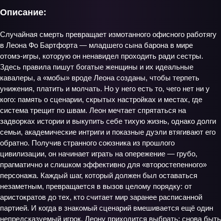
Описание:
Случайная смерть превращает измотанного офисного работягу
в Леона Фо Бартфорта — младшего сына барона в мире
отомэ‑игры, которую он ненавидел проходить ради сестры.
Здесь правила пишут богатые женщины и их идеальные
кавалеры, а «мобы» вроде Леона созданы, чтобы терпеть
унижения, платить и молчать. Но у него есть то, чего нет ни у
кого: память о сценарии, скрытых настройках и местах, где
система трещит по швам. Леон мечтает спрятаться на
задворках истории и выкупить себе тихую жизнь, однако долги
семьи, академические интриги и показные дуэли втягивают его
обратно. Получив странного союзника из прошлого
цивилизации, он начинает играть на опережение — грубо,
прагматично и слишком эффективно для «второстепенного»
персонажа. Каждый шаг, который должен был оставаться
незаметным, превращается в вызов целому порядку: от
аристократов до тех, кто считает мир заранее расписанной
партией. И когда в знакомый сценарий вмешивается ещё один
непредсказуемый игрок, Леону приходится выбрать: снова быть