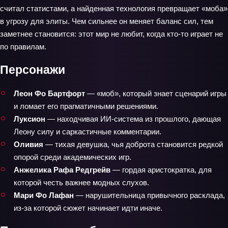
считал статистами, а найденная технология превращает «моба»
в угрозу для элиты. Чем сильнее он меняет баланс сил, тем
заметнее становится: этот мир не любит, когда кто-то играет не
по правилам.
Персонажи
Леон Фо Бартфорт
— «моб», который знает сценарий игры
и ломает его прагматичными решениями.
Луксион
— находчивая ИИ‑система из прошлого, дающая
Леону силу и саркастичные комментарии.
Оливия
— тихая девушка, чья доброта становится редкой
опорой среди академических игр.
Анжелика Рафа Редгрейв
— гордая аристократка, для
которой честь важнее модных слухов.
Мари Фо Лафан
— нарушительница привычного расклада,
из-за которой сюжет начинает идти иначе.