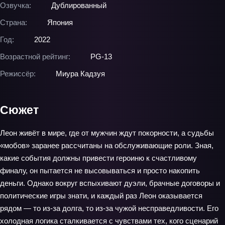
Озвучка:
Дублированный
Страна:
Япония
Год:
2022
Возрастной рейтинг:
PG-13
Режиссёр:
Миура Кадзуя
Сюжет
Леон живёт в мире, где от мужчин ждут покорности, а судьбы
«мобов» заранее рассчитаны на обслуживающие роли. Зная,
какие события должны привести героиню к счастливому
финалу, он пытается не высовываться и просто накопить
деньги. Однако вокруг вспыхивают дуэли, брачные договоры и
политические игры знати, и каждый раз Леон оказывается
рядом — то из-за долга, то из-за чужой несправедливости. Его
холодная логика сталкивается с чувствами тех, кого сценарий