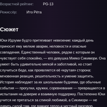
Возрастной рейтинг:
PG-13
Режиссёр:
Ито Рёта
Сюжет
Юки Идзуми будто притягивает невезение: каждый день
приносит ему мелкие аварии, неловкости и опасные
совпадения. Единственный человек, рядом с которым он
чувствует себя спокойно, — его девушка Мияко Сикимори. Она
умеет быть удивительно мягкой и заботливой, но стоит
случиться беде, как проявляется её «крутая» сторона:
мгновенная реакция, решительность и умение защитить.
История наблюдает за их школьными буднями, где обычные
события — прогулки, кружки, соревнования — превращаются в
испытания на доверие и взаимную поддержку. Постепенно Юки
учится не прятаться за спиной любимой, а Сикимори — не
давить силой там, где важнее тепло и честный разговор.