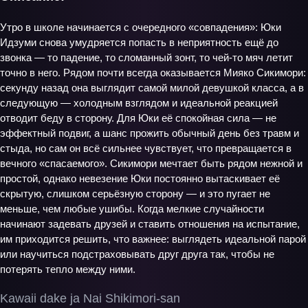
Утро в школе начинается с очередного «совпадения»: Юки
Идзуми снова умудряется попасть в неприятность ещё до
звонка — то падение, то сломанный зонт, то чей‑то мяч летит
точно в него. Рядом почти всегда оказывается Мияко Сикимори:
секунду назад она выглядит самой милой девушкой класса, а в
следующую — холодным взглядом и идеальной реакцией
отводит беду в сторону. Для Юки её спокойная сила — не
эффектный подвиг, а шанс прожить обычный день без травм и
стыда, но сам он всё сильнее чувствует, что превращается в
вечного «спасаемого». Сикимори мечтает быть рядом нежной и
простой, однако невезение Юки постоянно вытаскивает её
скрытую, слишком серьёзную сторону — и это пугает не
меньше, чем любые ушибы. Когда мелкие случайности
начинают задевать друзей и ставить отношения на испытание,
им приходится решить, что важнее: выглядеть идеальной парой
или научиться подстраховывать друг друга так, чтобы не
потерять тепло между ними.
Kawaii dake ja Nai Shikimori-san