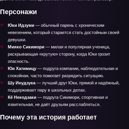
Персонажи
Юки Идзуми
— обычный парень с хроническим
невезением, который старается стать достойным своей
девушки.
Мияко Сикимори
— милая и популярная ученица,
раскрывающая «крутую» сторону, когда Юки грозит
опасность.
Юи Хатимицу
— подруга компании, наблюдательная и
спокойная, часто помогает разрядить ситуацию.
Шу Инудзука
— лучший друг Юки, прямой и надёжный,
поддерживает пару в школьных делах.
Кё Некодзаки
— подруга Сикимори, спортивная и
язвительная, не даёт друзьям расслабляться.
Почему эта история работает