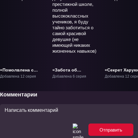
«Помолвлена с
«Забота об
«Секрет Харук
незнакомцем» ТВ-1
одарённой девушке:
Ногидзаки» ТВ
Добавлена 12 серия
Добавлена 6 серия
Добавлена 12 сер
В престижной
школе, полной
высококлассных
Комментарии
учеников, я буду
тайно заботиться о
самой красивой
девушке (не
имеющей никаких
жизненных
Отправить
навыков)» ТВ-1