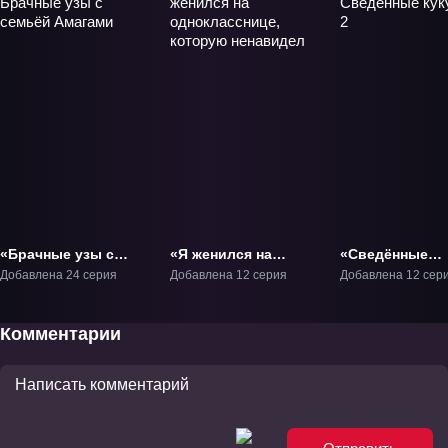
«Брачные узы с
«Я женился на
«Сведённые
семьёй Амагами»
однокласснице,
кукушкой 2» ТВ
Добавлена 24 серия
Добавлена 12 серия
Добавлена 12 сер
ТВ-1
которую ненавидел»
ТВ-1
Комментарии