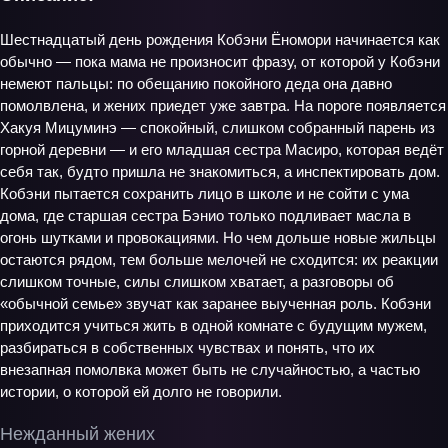
Шестнадцатый день рождения Кобэни Ёномори начинается как
обычно — пока мама не произносит фразу, от которой у Кобэни
немеют пальцы: по обещанию покойного деда она давно
помолвлена, и жених приедет уже завтра. На пороге появляется
Хакуя Мицуминэ — спокойный, слишком собранный парень из
горной деревни — и его младшая сестра Масиро, которая ведёт
себя так, будто пришла не знакомиться, а инспектировать дом.
Кобэни пытается сохранить лицо в школе и не сойти с ума
дома, где старшая сестра Бэнио только подливает масла в
огонь шутками и провокациями. Но чем дольше новые жильцы
остаются рядом, тем больше мелочей не сходится: их реакции
слишком точные, силы слишком хватает, а разговоры об
«обычной семье» звучат как заранее выученная роль. Кобэни
приходится учиться жить в одной комнате с будущим мужем,
разбираться в собственных чувствах и понять, что их
внезапная помолвка может быть не случайностью, а частью
истории, о которой ей долго не говорили.
Нежданный жених