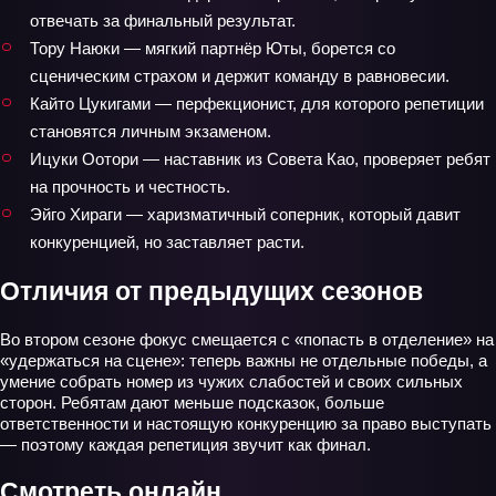
отвечать за финальный результат.
Тору Наюки — мягкий партнёр Юты, борется со
сценическим страхом и держит команду в равновесии.
Кайто Цукигами — перфекционист, для которого репетиции
становятся личным экзаменом.
Ицуки Оотори — наставник из Совета Као, проверяет ребят
на прочность и честность.
Эйго Хираги — харизматичный соперник, который давит
конкуренцией, но заставляет расти.
Отличия от предыдущих сезонов
Во втором сезоне фокус смещается с «попасть в отделение» на
«удержаться на сцене»: теперь важны не отдельные победы, а
умение собрать номер из чужих слабостей и своих сильных
сторон. Ребятам дают меньше подсказок, больше
ответственности и настоящую конкуренцию за право выступать
— поэтому каждая репетиция звучит как финал.
Смотреть онлайн