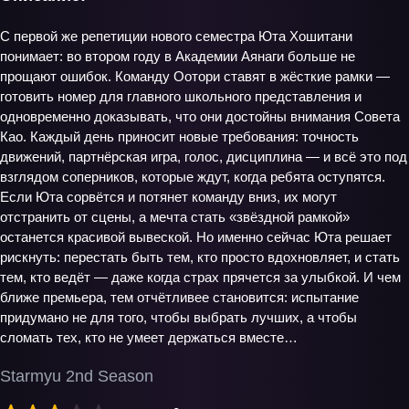
С первой же репетиции нового семестра Юта Хошитани
понимает: во втором году в Академии Аянаги больше не
прощают ошибок. Команду Оотори ставят в жёсткие рамки —
готовить номер для главного школьного представления и
одновременно доказывать, что они достойны внимания Совета
Као. Каждый день приносит новые требования: точность
движений, партнёрская игра, голос, дисциплина — и всё это под
взглядом соперников, которые ждут, когда ребята оступятся.
Если Юта сорвётся и потянет команду вниз, их могут
отстранить от сцены, а мечта стать «звёздной рамкой»
останется красивой вывеской. Но именно сейчас Юта решает
рискнуть: перестать быть тем, кто просто вдохновляет, и стать
тем, кто ведёт — даже когда страх прячется за улыбкой. И чем
ближе премьера, тем отчётливее становится: испытание
придумано не для того, чтобы выбрать лучших, а чтобы
сломать тех, кто не умеет держаться вместе…
Starmyu 2nd Season