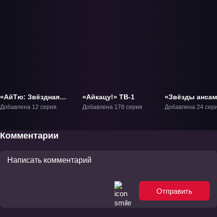
«АйТю: Звёздная
«Айкацу!» ТВ-1
«Звёзды ансам
сцена» ТВ-1
ТВ-1
Добавлена 12 серия
Добавлена 178 серия
Добавлена 24 сер
Комментарии
Отправить