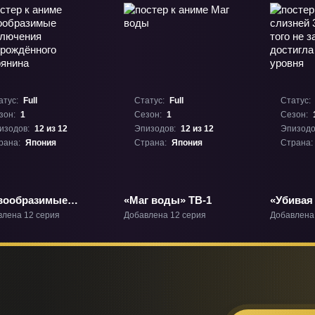
атус:
Full
Статус:
Full
Статус:
зон:
1
Сезон:
1
Сезон:
изодов:
12 из 12
Эпизодов:
12 из 12
Эпизодо
рана:
Япония
Страна:
Япония
Страна:
вообразимые
«Маг воды» ТВ-1
«Убивая
ключения
лет, сам
влена 12 серия
Добавлена 12 серия
Добавлена
ерождённого
заметив,
рянина» ТВ-1
максима
уровня»