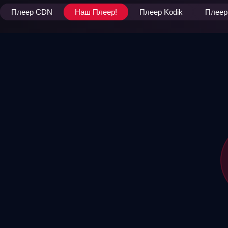
Плеер CDN
Наш Плеер!
Плеер Kodik
Плеер 