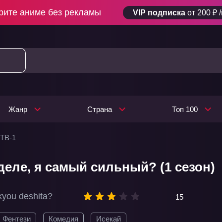
рите аниме без рекламы
VIP подписка
от 200 ₽ 
Жанр
Страна
Топ 100
 ТВ-1
деле, я самый сильный? (1 сезон)
kyou deshita?
15
Фентези
Комедия
Исекай