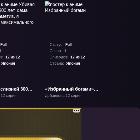
Full
Статус:
Full
1
Сезон:
1
в:
12 из 12
Эпизодов:
12 из 12
Япония
Страна:
Япония
 слизней 300
«Избранный богами»
а того не
ТВ-1
 12 серия
Добавлена 12 серия
 я достигла
льного
 ТВ-1