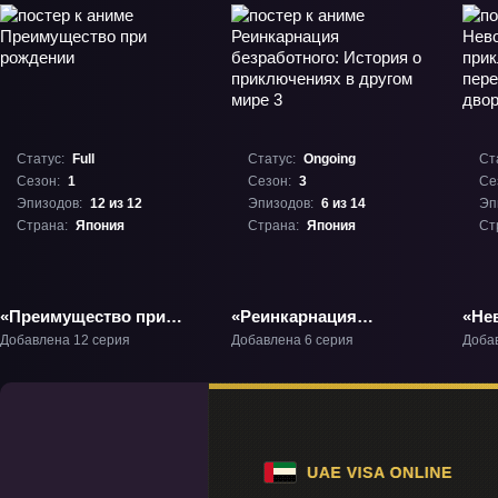
Статус:
Full
Статус:
Ongoing
Ст
Сезон:
1
Сезон:
3
Се
Эпизодов:
12 из 12
Эпизодов:
6 из 14
Эп
Страна:
Япония
Страна:
Япония
Ст
«Преимущество при
«Реинкарнация
«Не
рождении» ТВ-1
безработного: История
при
Добавлена 12 серия
Добавлена 6 серия
Доба
о приключениях в
пер
другом мире 3» ТВ-3
дво