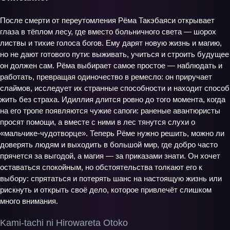
После смерти от переутомления Рёма Такэбаяси открывает
глаза в тёплом лесу, где вместо больничного света — шорох
листвы и тихие голоса богов. Ему дарят новую жизнь и магию,
но не дают готового пути: выживать, учиться и строить будущее
он должен сам. Рёма выбирает самое простое — наблюдать и
работать, превращая одиночество в ремесло: он приручает
слаймов, исследует их странные способности и находит способ
жить без страха. Идиллия длится ровно до того момента, когда
на его тропе появляются чужие сапоги: раненые авантюристы
просят помощи, а вместе с ними в лес тянутся слухи о
«мальчике‑чудотворце». Теперь Рёме нужно решить, можно ли
доверять людям и выходить в большой мир, где добро часто
прячется за выгодой, а магия — за приказами знати. Он хочет
оставаться спокойным, но обстоятельства толкают его к
выбору: спрятаться и потерять шанс на настоящую жизнь или
рискнуть и открыть своё дело, которое привлечёт слишком
много внимания.
Kami-tachi ni Hirowareta Otoko