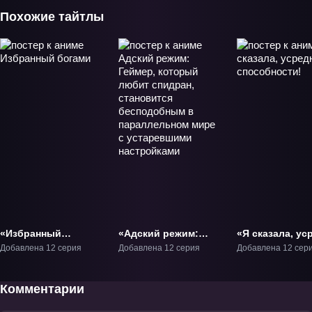
Похожие тайтлы
«Избранный
«Адский режим:
«Я сказала, ус
богами» ТВ-1
Геймер, который
мои способнос
Добавлена 12 серия
Добавлена 12 серия
Добавлена 12 сер
любит спидран,
ТВ-1
становится
бесподобным в
Комментарии
параллельном мире
с устаревшими