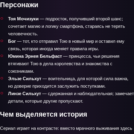
Персонажи
Тоя Мочизуки
— подросток, получивший второй шанс;
сочетает магию и логику смартфона, стараясь не терять
человечность.
Бог
— тот, кто отправил Тою в новый мир и оставил ему
связь, которая иногда меняет правила игры.
Юмина Эрнея Бельфаст
— принцесса, чьи решения
втягивают Тою в дела королевства и знакомства с
союзниками.
Эльзе Сильхут
— воительница, для которой сила важна,
но доверие приходится заслужить поступками.
Линзе Сильхут
— сдержанная и наблюдательная; замечает
детали, которые другие пропускают.
Чем выделяется история
Сериал играет на контрасте: вместо мрачного выживания здесь