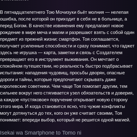
В пятнадцатилетнего Тою Мочизуки бьёт молния — нелепая
ошибка, после которой он приходит в себя не в больнице, а
перед Богом. В качестве извинения ему предлагают новое
рождение в мире меча и магии и разрешают взять с собой один
предмет из прежней жизни: смартфон. Тоя соглашается,
получает усиленные способности и сразу понимает, что гаджет
здесь не игрушка — карта, заметки и связь с Создателем
превращают его в инструмент выживания. Он мечтает о
спокойном путешествии, но реальность быстро подбрасывает
испытания: нападения чудовищ, просьбы дворян, опасные
дороги и тайны, которые предпочитают скрывать даже
королевские советники. Чем чаще Тоя помогает другим, тем
сильнее вокруг него стягивается узел обязательств и доверия,
а каждое «пустяковое» поручение открывает новую сторону
этого мира. И когда становится ясно, что чужие конфликты
могут дотянуться до тех, кого он уже считает своими, Тоя
понимает: впереди выбор, который не решится одной магией.
Isekai wa Smartphone to Tomo ni