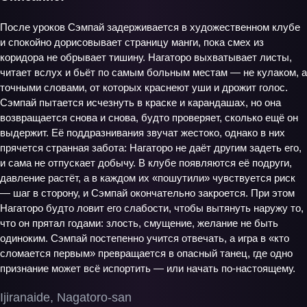
После уроков Сэмпай задерживается в художественном клубе
и спокойно дорисовывает страницу манги, пока смех из
коридора не обрывает тишину. Нагаторо выхватывает листы,
читает вслух и бьёт по самым больным местам — не кулаком, а
точными словами, от которых краснеют уши и дрожит голос.
Сэмпай пытается исчезнуть в краске и карандашах, но она
возвращается снова и снова, будто проверяет, сколько ещё он
выдержит. Её поддразнивания звучат жестоко, однако в них
прячется странная забота: Нагаторо не даёт другим задеть его,
и сама не отпускает добычу. В клубе появляются её подруги,
давление растёт, а в каждом их «пошутили» чувствуется риск
— шаг в сторону, и Сэмпай окончательно закроется. При этом
Нагаторо будто ловит его слабости, чтобы вытянуть наружу то,
что он прятал годами: злость, смущение, желание не быть
одиноким. Сэмпай постепенно учится отвечать, а игра в «кто
сломается первым» превращается в опасный танец, где одно
признание может всё испортить — или начать по‑настоящему.
Ijiranaide, Nagatoro-san