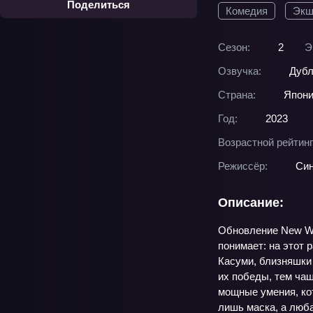
Поделиться
Комедия
Экш
Сезон:
2
Э
Озвучка:
Дубл
Страна:
Япон
Год:
2023
Возрастной рейтинг
Режиссёр:
Си
Описание:
Обновление New Wor
понимает: на этот 
Касуми, близняшки 
их победы, тем ча
мощные умения, ко
лишь маска, а люба