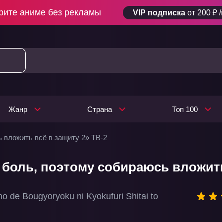
рите аниме без рекламы
VIP подписка
от 200 ₽ 
Жанр
Страна
Топ 100
 вложить всё в защиту 2» ТВ-2
боль, поэтому собираюсь вложить 
no de Bougyoryoku ni Kyokufuri Shitai to