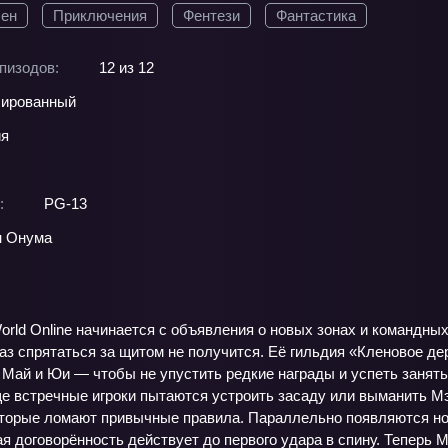
ен
Приключения
Фентези
Фантастика
пизодов:
12 из 12
ированный
ия
:
PG-13
н Онума
ld Online начинается с объявления о новых зонах и командных 
раз спрятаться за щитом не получится. Её гильдия «Кленовое д
Май и Юи — чтобы не упустить редкие награды и успеть занять
ще встречные игроки пытаются устроить засаду или выманить М
торые ломают привычные правила. Параллельно появляются н
я договорённость действует до первого удара в спину. Теперь 