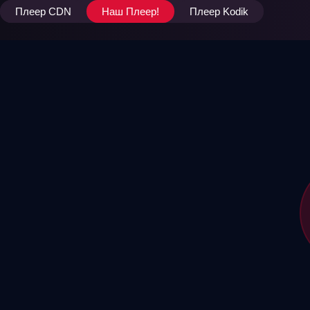
Плеер CDN
Наш Плеер!
Плеер Kodik