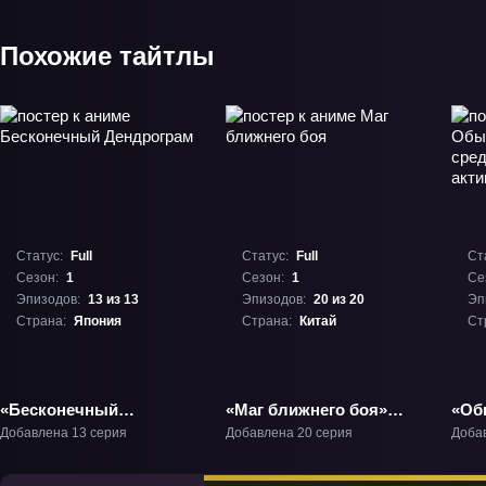
Похожие тайтлы
Статус:
Full
Статус:
Full
Ст
Сезон:
1
Сезон:
1
Се
Эпизодов:
13 из 13
Эпизодов:
20 из 20
Эп
Страна:
Япония
Страна:
Китай
Ст
«Бесконечный
«Маг ближнего боя»
«Об
Дендрограм» ТВ-1
ТВ-1
сред
Добавлена 13 серия
Добавлена 20 серия
Доба
жур
VRM