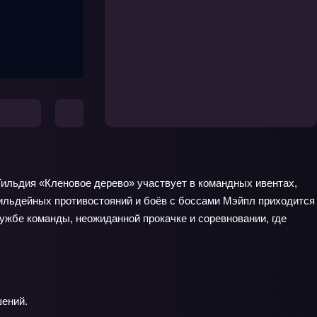
 Гильдия «Кленовое дерево» участвует в командных ивентах,
гильдейных противостояний и боёв с боссами Мэйпл приходится
ружбе команды, неожиданной прокачке и соревновании, где
шений.