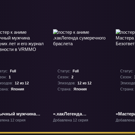
атус:
Full
Статус:
Full
Статус:
зон:
1
Сезон:
2
Сезон:
изодов:
12 из 12
Эпизодов:
12 из 12
Эпизодо
рана:
Япония
Страна:
Япония
Страна:
ычный мужчина
«.хакЛегенда
«Мастер
них лет и его
сумеречного браслета»
Безотве
влена 12 серия
Добавлена 12 серия
Добавлена
нал активности в
ТВ-2
Фильм-
MO» ТВ-1