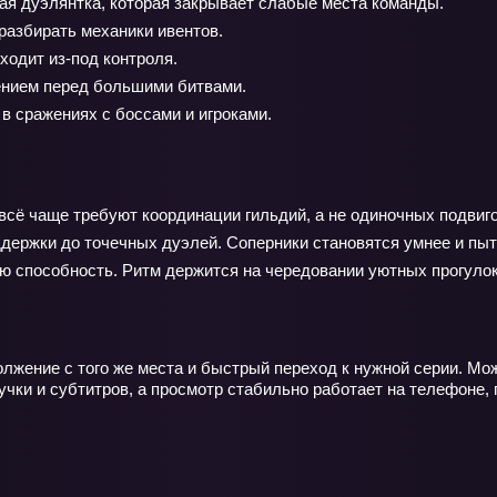
ая дуэлянтка, которая закрывает слабые места команды.
разбирать механики ивентов.
ходит из-под контроля.
ением перед большими битвами.
в сражениях с боссами и игроками.
сё чаще требуют координации гильдий, а не одиночных подвиго
ддержки до точечных дуэлей. Соперники становятся умнее и пы
кую способность. Ритм держится на чередовании уютных прогуло
олжение с того же места и быстрый переход к нужной серии. М
учки и субтитров, а просмотр стабильно работает на телефоне,