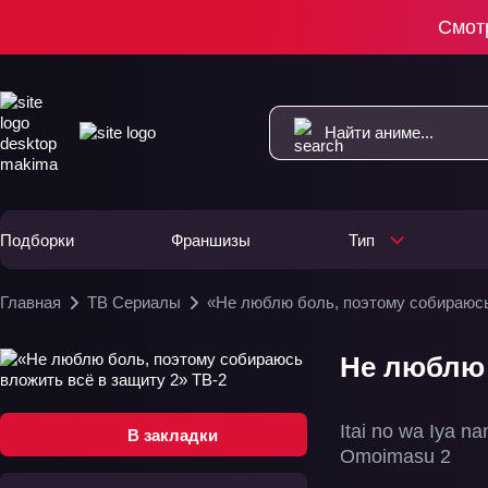
Смот
Подборки
Франшизы
Тип
Главная
ТВ Сериалы
«Не люблю боль, поэтому собираюсь
Не люблю 
Itai no wa Iya na
В закладки
Omoimasu 2