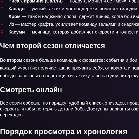
Риса Сираминэ (Салли)
— подруга Мэйпл и её «меч», ловк
Канадэ
— умный тактик и маг поддержки, помогает гильдии 
Хром
— танк и надёжная опора, держит линию, когда бой вы
Из
— мастер крафта, усиливает команду зельями и снаряж
Касуми
— мечница, которая добавляет скорости и точности 
Чем второй сезон отличается
Во втором сезоне больше командных форматов: события и бои в
каждый участник получает шанс проявить себя, от крафта и по
победы завязаны на адаптацию и тактику, а не на одну читерс
Смотреть онлайн
Все серии собраны по порядку: удобный список эпизодов, прод
скорость, чтобы не терять детали боёв. Доступны варианты озв
переходов.
Порядок просмотра и хронология