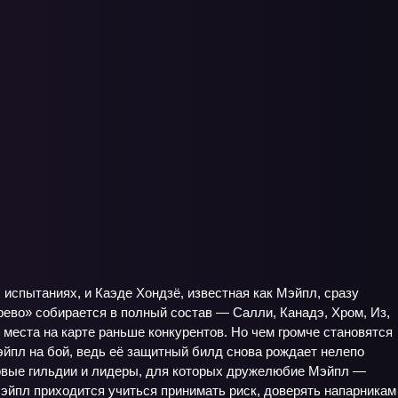
испытаниях, и Каэде Хондзё, известная как Мэйпл, сразу
ерево» собирается в полный состав — Салли, Канадэ, Хром, Из,
 места на карте раньше конкурентов. Но чем громче становятся
эйпл на бой, ведь её защитный билд снова рождает нелепо
овые гильдии и лидеры, для которых дружелюбие Мэйпл —
Мэйпл приходится учиться принимать риск, доверять напарникам