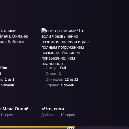
Film
Статус:
Full
3
Сезон:
1
в:
1 из 1
Эпизодов:
12 из 12
Япония
Страна:
Япония
а Меча Онлайн:
«Что, если
тная бабочка»
чрезвычайно развитая
 1 серия
Добавлена 12 серия
3
ролевая игра с полным
погружением вызывает