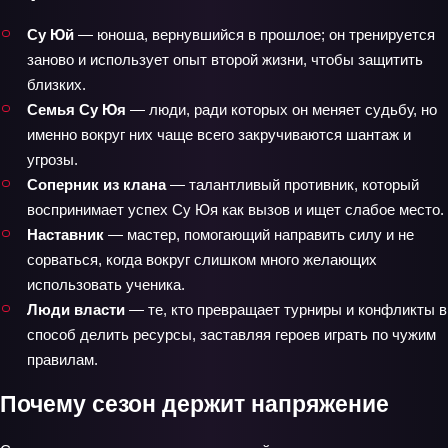
Су Юй
— юноша, вернувшийся в прошлое; он тренируется
заново и использует опыт второй жизни, чтобы защитить
близких.
Семья Су Юя
— люди, ради которых он меняет судьбу, но
именно вокруг них чаще всего закручиваются шантаж и
угрозы.
Соперник из клана
— талантливый противник, который
воспринимает успех Су Юя как вызов и ищет слабое место.
Наставник
— мастер, помогающий направить силу и не
сорваться, когда вокруг слишком много желающих
использовать ученика.
Люди власти
— те, кто превращает турниры и конфликты в
способ делить ресурсы, заставляя героев играть по чужим
правилам.
Почему сезон держит напряжение