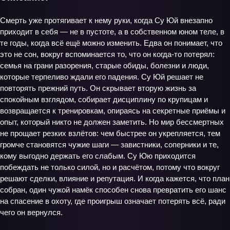
Смерть уже протягивает к нему руки, когда Су Юй внезапно
приходит в себя — не в пустоте, а в собственном юном теле, в
те годы, когда всё ещё можно изменить. Едва он понимает, что
это не сон, вокруг вспоминается то, что он когда‑то потерял:
семья на грани разорения, старые обиды, болезни и люди,
которые терпеливо ждали его падения. Су Юй решает не
повторять прежний путь. Он скрывает вторую жизнь за
спокойным взглядом, собирает дисциплину по крупицам и
возвращается к тренировкам, опираясь на секретные приёмы и
опыт, который никто не должен заметить. Но мир бессмертных
не прощает резких взлётов: чем быстрее он укрепляется, тем
громче становятся чужие шаги — завистники, соперники и те,
кому выгодно держать его слабым. Су Юю приходится
побеждать не только силой, но и расчётом, потому что вокруг
решают сделки, влияние и репутация. И когда кажется, что план
собран, один чужой намёк способен снова превратить его шанс
на спасение в охоту, где проигрыш означает потерять всё, ради
чего он вернулся.