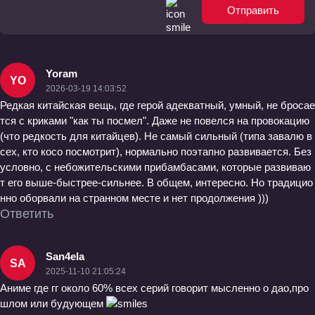
Отправить
Yoram
YO
2026-03-19 14:03:52
Редкая китайская вещь, где герой адекватный, умный, не бросае
тся с криками "как ты посмел". Даже не повелся на провокацию
(что редкость для китайцев). Не самый сильный (типа завалю в
сех, кто косо посмотрит), нормально поэтапно развивается. Без
условно, с небожительскими прибамбасами, которые развиваю
т его выше-быстрее-сильнее. В общем, интересно. Но традицио
нно оборвали на странном месте и нет продолжения )))
Ответить
San4ela
SA
2025-11-10 21:05:24
Аниме где гг около 60% всех серий говорит мысленно о дао,про
шлом или будующем