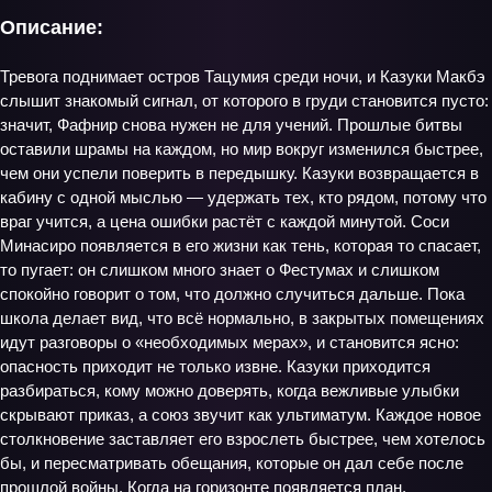
Описание:
Тревога поднимает остров Тацумия среди ночи, и Казуки Макбэ
слышит знакомый сигнал, от которого в груди становится пусто:
значит, Фафнир снова нужен не для учений. Прошлые битвы
оставили шрамы на каждом, но мир вокруг изменился быстрее,
чем они успели поверить в передышку. Казуки возвращается в
кабину с одной мыслью — удержать тех, кто рядом, потому что
враг учится, а цена ошибки растёт с каждой минутой. Соси
Минасиро появляется в его жизни как тень, которая то спасает,
то пугает: он слишком много знает о Фестумах и слишком
спокойно говорит о том, что должно случиться дальше. Пока
школа делает вид, что всё нормально, в закрытых помещениях
идут разговоры о «необходимых мерах», и становится ясно:
опасность приходит не только извне. Казуки приходится
разбираться, кому можно доверять, когда вежливые улыбки
скрывают приказ, а союз звучит как ультиматум. Каждое новое
столкновение заставляет его взрослеть быстрее, чем хотелось
бы, и пересматривать обещания, которые он дал себе после
прошлой войны. Когда на горизонте появляется план,