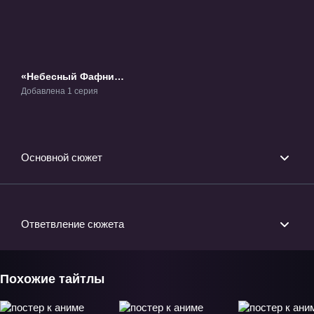
«Небесный Фафнир:
Справа Налево -
Добавлена 1 серия
Одиночная
Программа» ОВА-1
Основной сюжет
Ответвление сюжета
Похожие тайтлы