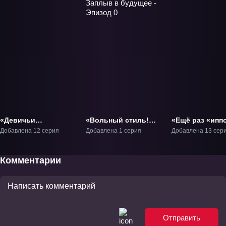
«Девичьи
«Вольный стиль!
«Ещё раз «ипп
кричалки!» ТВ-1
Заплыв в будущее -
ТВ-1
Добавлена 12 серия
Добавлена 1 серия
Добавлена 13 сер
Эпизод 0» ОВА-1
Комментарии
Отправить