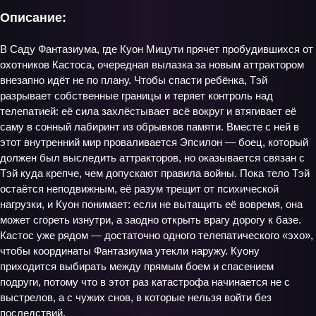
Описание:
В Саду Фантазиума, где Куон Мицути прячет пробудившихся от
охотников Кастоса, очередная вылазка за новым аттрактором
внезапно идёт не по плану. Чтобы спасти ребёнка, Тэй
разрывает собственные границы и теряет контроль над
телепатией: её сила захлёстывает всё вокруг и втягивает её
саму в сонный лабиринт из обрывков памяти. Вместе с ней в
этот внутренний мир проваливается Эпсилон — боец, который
должен был выследить аттракторов, но оказывается связан с
Тэй куда крепче, чем допускают правила войны. Пока тело Тэй
остаётся неподвижным, её разум трещит от психической
нагрузки, и Куон понимает: если не вытащить её вовремя, она
может сгореть изнутри, а заодно открыть врагу дорогу к базе.
Кастос уже рядом — достаточно одного телепатического «эхо»,
чтобы координаты Фантазиума утекли наружу. Куону
приходится выбирать между прямым боем и спасением
подруги, потому что в этот раз катастрофа начинается не с
выстрелов, а с чужих снов, в которые нельзя войти без
последствий.