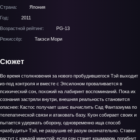
Страна:
Япония
Год:
2011
Возрастной рейтинг:
PG-13
Режиссёр:
Такэси Мори
Сюжет
Во время столкновения за нового пробудившегося Тэй выходит
из-под контроля и вместе с Эпсилоном проваливается в
психический сон, похожий на лабиринт воспоминаний. Пока их
сознания застряли внутри, внешняя реальность становится
опаснее: Кастос получает шанс вычислить Сад Фантазиума по
телепатической связи и атаковать базу. Куон собирает своих и
пытается удержать оборону, одновременно ища способ
«разбудить» Тэй, не разрушив её разум окончательно. Ставки
растут с каждой минутой: если сон станет кошмаром, погибнут