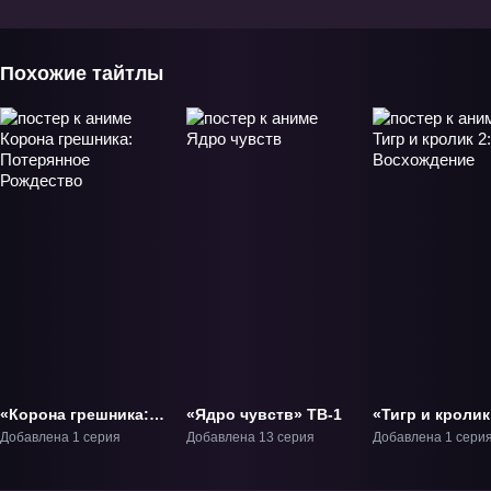
лепестки» Фильм-1
хаоса» Фильм-2
Фильм-3
Похожие тайтлы
«Корона грешника:
«Ядро чувств» ТВ-1
«Тигр и кролик
Потерянное
Восхождение»
Добавлена 1 серия
Добавлена 13 серия
Добавлена 1 сери
Рождество» ОВА-1
Фильм-2