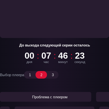
До выхода следующей серии осталось
00
07
46
22
дня
час
минут
секунд
Выбор плеера
1
2
3
Проблема с плеером