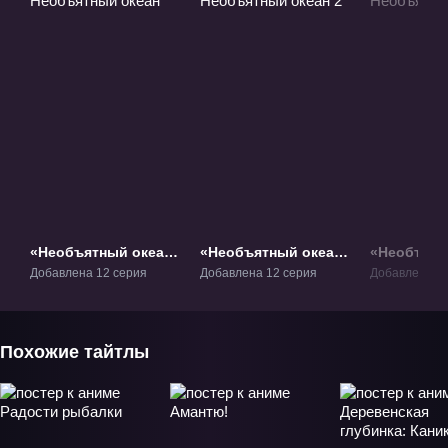
«Необъятный океан»
«Необъятный океан
«Необъятн
ТВ-1
2» ТВ-2
3» ТВ-3
Добавлена 12 серия
Добавлена 12 серия
Добавлена 5 
Похожие тайтлы