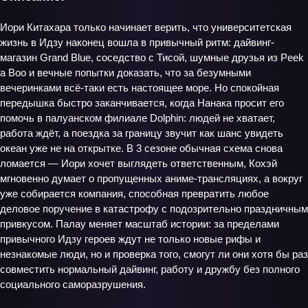
Иори Китахара только начинает верить, что университетская
жизнь в Идзу наконец вошла в привычный ритм: дайвинг-
магазин Grand Blue, соседство с Тисой, шумные друзья из Peek
a Boo и вечные попытки доказать, что за безумными
вечеринками всё-таки есть настоящее море. Но спокойная
передышка быстро заканчивается, когда Нанака просит его
помочь в палуанском филиале Dolphin: людей не хватает,
работа ждёт, а поездка за границу звучит как шанс увидеть
океан уже не на открытке. В 3 сезоне обычная схема снова
ломается — Иори хочет выглядеть ответственным, Кохэй
мгновенно думает о пропущенных аниме-трансляциях, а вокруг
уже собирается компания, способная превратить любое
деловое поручение в катастрофу с подозрительно праздничным
привкусом. Палау меняет масштаб истории: за пределами
привычного Идзу героев ждут не только новые рифы и
незнакомые люди, но и проверка того, смогут ли они хотя бы раз
совместить нормальный дайвинг, работу и дружбу без полного
социального саморазрушения.