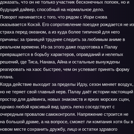
доказать, что он не только участник бесконечных попоек, но и
будущий дайвер, способный на нормальное дело.
Поворот начинается с того, что рядом с Иори снова
оказывается Кохэй. Его сопротивление поездке рождается не из
страха перед океаном, а из куда более типичной для него
причины: за границей труднее следить за любимым аниме в
реальном времени. Из-за этого даже подготовка к Палау
превращается в борьбу характеров, оправданий и нелепых
решений, где Тиса, Нанака, Айна и остальные вынуждены
реагировать на хаос быстрее, чем он успевает принять форму
плана.
Когда действие выходит за пределы Идзу, сезон меняет воздух,
но не теряет свой главный нерв. Палау даёт истории настоящий
простор для дайвинга, новых знакомств и ярких морских сцен,
однако любой красивый вид здесь легко соседствует с
очередным провалом самоконтроля. Напряжение строится не
на большой драме, а на вопросе, сможет ли компания хотя бы в
новом месте сохранить дружбу, лицо и остатки здравого