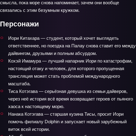
смысла, пока море снова напоминает, зачем они вообще
связались с этим безумным кружком.
Персонажи
Иори Китахара — студент, который хочет выглядеть
ответственнее, но поездка на Палау снова ставит его между
дайвингом, друзьями и полным абсурдом.
Кохэй Имамура — лучший напарник Иори по катастрофам,
настоящий отаку и человек, для которого пропущенная
трансляция может стать проблемой международного
масштаба.
Тиса Котэгава — серьёзная девушка из семьи дайверов,
через неё история всё время возвращает героев от пьяного
хаоса к настоящему морю.
Нанака Котэгава — старшая кузина Тисы, просит Иори
помочь филиалу Dolphin и запускает новый зарубежный
виток всей истории.