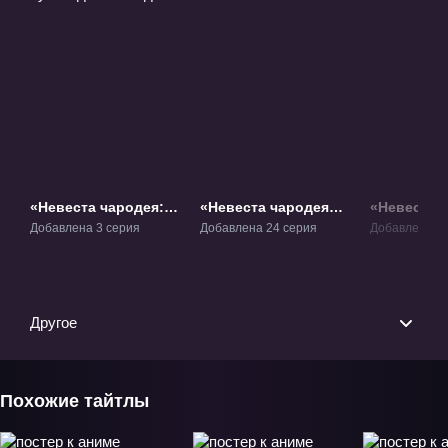
«Невеста чародея: В
«Невеста чародея»
«Невеста 
ожидании
ТВ-1
ТВ-2.1
Добавлена 3 серия
Добавлена 24 серия
Добавлена 12
путеводной звезды»
ОВА-1
Другое
Похожие тайтлы