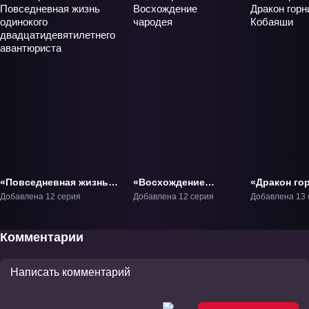
«Повседневная жизнь
«Восхождение
«Дракон го
одинокого
чародея» ТВ-1
Кобаяши» Т
Добавлена 12 серия
Добавлена 12 серия
Добавлена 13 
двадцатидевятилетнего
авантюриста» ТВ-1
Комментарии