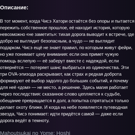
Описание:
В тот момент, когда Чисэ Хатори остаётся без опоры и пытается
пережить собственное прошлое, её находит история, которую
невозможно «не заметить»: тихая дорога выводит к встрече, где
добро не выглядит безопасным, а чудо — не выглядит
подарком. Чисэ ещё не знает правил, по которым живут фейри,
но уже понимает цену внимания: если она примет чужую
помощь вслепую — её заберут вместе с надеждой, если
отвернётся — потеряет шанс выбраться из одиночества. Эти
три OVA-эпизода раскрывают, как страх и редкая доброта
формируют её выбор задолго до больших событий, и почему
для неё «дом» — не место, а решение. Здесь магия работает
через последствия: сказанное слово цепляется к судьбе,
обещание превращается в долг, а попытка спрятаться только
делает охоту ближе. И когда на небе появляется путеводная
звезда, Чисэ понимает: идти придётся самой — даже если
дорога ведёт в темноту.
Mahoutsukai no Yome: Hoshi