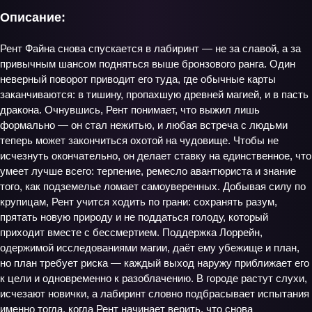
Описание:
Рент Файна снова спускается в лабиринт — не за славой, а за
привычным шансом подняться выше бронзового ранга. Один
неверный поворот приводит его туда, где обычные карты
заканчиваются: в тишину, пропахшую древней магией, и в пасть
дракона. Очнувшись, Рент понимает, что выжил лишь
формально — он стал нежитью, и любая встреча с людьми
теперь может закончиться охотой на чудовище. Чтобы не
исчезнуть окончательно, он делает ставку на единственное, что
умеет лучше всего: терпение, ремесло авантюриста и знание
того, как подземелье ломает самоуверенных. Добывая силу по
крупицам, Рент учится ходить по грани: сохранять разум,
прятать новую природу и не поддаться голоду, который
приходит вместе с бессмертием. Поддержка Лоррейн,
одержимой исследованиями магии, даёт ему убежище и план,
но план требует риска — каждый выход наружу приближает его
к цели и одновременно к разоблачению. В городе растут слухи,
исчезают новички, а лабиринт словно подбрасывает испытания
именно тогда, когда Рент начинает верить, что снова