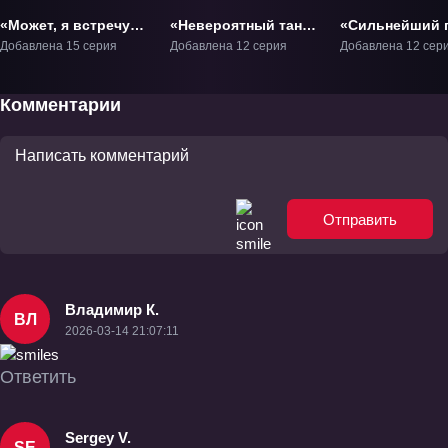
«Может, я встречу
«Невероятный танк
«Сильнейший г
тебя в подземелье?
проходит
обученный в т
Добавлена 15 серия
Добавлена 12 серия
Добавлена 12 сер
5» ТВ-5
подземелья: Танк,
подземелье!» 
обладающий редким
навыком
Комментарии
выносливости 9999,
был изгнан из
геройской группы»
ТВ-1
Отправить
Владимир К.
ВЛ
2026-03-14 21:07:11
Ответить
Sergey V.
SE