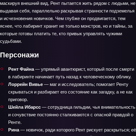
маскируя внешний вид, Рент пытается жить рядом с людьми, не
выдавая себя, параллельно раскрывая странности подземелья
и исчезновения новичков. Чем глубже он продвигается, тем
яснее, что лабиринт хранит не только монстров, но и тайны, за
которые готовы платить те, кто привык управлять чужими
судьбами.
Персонажи
Рент Файна
— упрямый авантюрист, который после смерти
в лабиринте начинает путь назад к человеческому облику.
Лоррейн Вивье
— маг и исследователь; помогает Ренту
скрываться и разбирает его состояние как загадку, а не как
приговор.
Шейла Ибарсс
— сотрудница гильдии, чья внимательность
и сочувствие постоянно сталкиваются с опасной правдой о
Ренте.
Рина
— новичок, ради которого Рент рискует раскрыться; её