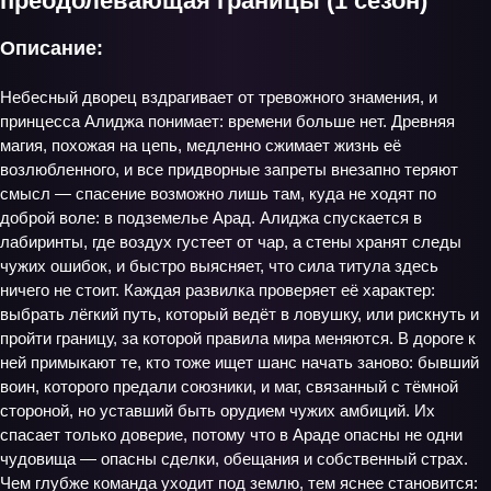
преодолевающая границы (1 сезон)
Описание:
Небесный дворец вздрагивает от тревожного знамения, и
принцесса Алиджа понимает: времени больше нет. Древняя
магия, похожая на цепь, медленно сжимает жизнь её
возлюбленного, и все придворные запреты внезапно теряют
смысл — спасение возможно лишь там, куда не ходят по
доброй воле: в подземелье Арад. Алиджа спускается в
лабиринты, где воздух густеет от чар, а стены хранят следы
чужих ошибок, и быстро выясняет, что сила титула здесь
ничего не стоит. Каждая развилка проверяет её характер:
выбрать лёгкий путь, который ведёт в ловушку, или рискнуть и
пройти границу, за которой правила мира меняются. В дороге к
ней примыкают те, кто тоже ищет шанс начать заново: бывший
воин, которого предали союзники, и маг, связанный с тёмной
стороной, но уставший быть орудием чужих амбиций. Их
спасает только доверие, потому что в Араде опасны не одни
чудовища — опасны сделки, обещания и собственный страх.
Чем глубже команда уходит под землю, тем яснее становится: