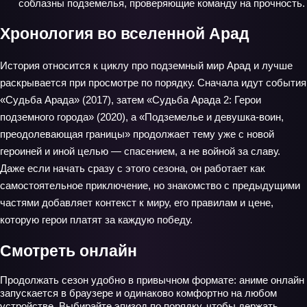
соблазны подземелья, проверяющие команду на прочность.
Хронология во вселенной Арад
История относится к циклу про подземный мир Арад и лучше
раскрывается при просмотре по порядку. Сначала идут события
«Судьба Арада» (2017), затем «Судьба Арада 2: Герои
подземного города» (2020), а «Подземелье и девушка-воин,
преодолевающая границы» продолжает тему уже с новой
героиней и иной целью — спасением, а не войной за славу.
Даже если начать сразу с этого сезона, он работает как
самостоятельное приключение, но знакомство с предыдущими
частями добавляет контекст к миру, его правилам и цене,
которую герои платят за каждую победу.
Смотреть онлайн
Продолжать сезон удобно в привычном формате: аниме онлайн
запускается в браузере и одинаково комфортно на любом
устройстве. Выбирайте эпизод по порядку, чтобы держать