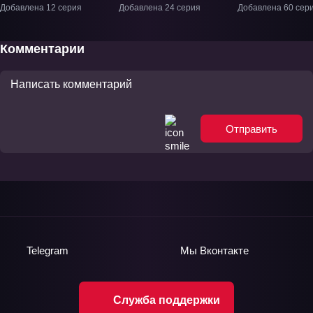
кукла влюбилась 2»
Сакурасо» ТВ-1
колдунья!» ТВ
Добавлена 12 серия
Добавлена 24 серия
Добавлена 60 сер
ТВ-2
Комментарии
Отправить
Telegram
Мы
Вконтакте
Служба поддержки