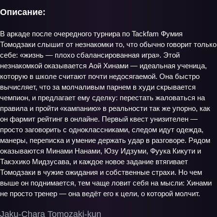
Описание:
В аркаде после очередного турнира по Tackfam Фумия
Томодзаки слышит от незнакомки то, что обычно говорит только
себе: «жизнь — плохо сбалансированная игра». Этой
незнакомкой оказывается Аой Хинами — идеальная ученица,
которую в школе считают почти недосягаемой. Она быстро
вычисляет, что за молчаливым парнем в худи скрывается
чемпион, и предлагает ему сделку: перестать жаловаться на
правила и пройти «кампанию» в реальности так же упорно, как
он фармит рейтинг в онлайне. Первый квест унизителен —
просто заговорить с одноклассниками, следом идут одежда,
манеры, переписка и умение держать удар в разговоре. Рядом
оказываются Минами Нанами, Юзу Идзуми, Фуука Кикути и
Такэхико Мидзусава, и каждое новое задание втягивает
Томодзаки в чужие ожидания и собственные страхи. Но чем
выше он поднимается, тем чаще ловит себя на мысли: Хинами
не просто тренер — она ведёт его к цели, о которой молчит.
Jaku-Chara Tomozaki-kun