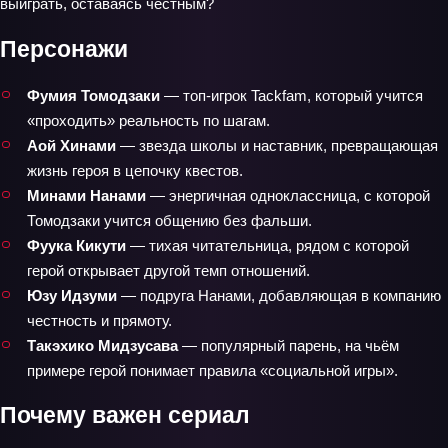
выиграть, оставаясь честным?
Персонажи
Фумия Томодзаки
— топ‑игрок Tackfam, который учится
«проходить» реальность по шагам.
Аой Хинами
— звезда школы и наставник, превращающая
жизнь героя в цепочку квестов.
Минами Нанами
— энергичная одноклассница, с которой
Томодзаки учится общению без фальши.
Фуука Кикути
— тихая читательница, рядом с которой
герой открывает другой темп отношений.
Юзу Идзуми
— подруга Нанами, добавляющая в компанию
честность и прямоту.
Такэхико Мидзусава
— популярный парень, на чьём
примере герой понимает правила «социальной игры».
Почему важен сериал