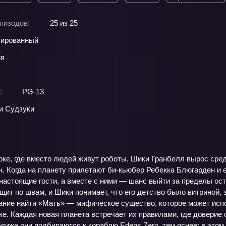
пизодов:
25 из 25
ированный
ия
:
PG-13
и Судзуки
арке, где вместо людей живут роботы, Шики Гранбелл вырос сре
. Когда на планету прилетают би‑кьюбер Ребекка Блюгарден и 
астоящие гости, а вместе с ними — шанс выйти за пределы ост
ит по швам, и Шики понимает, что его детство было витриной, 
ание найти «Мать» — мифическое существо, которое может испо
зке. Каждая новая планета встречает их правилами, где доверие с
ближе они подбираются к кораблю Edens Zero, тем яснее: в этом