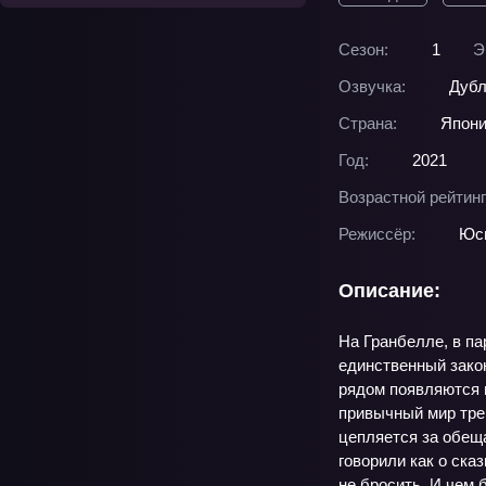
Сезон:
1
Э
Озвучка:
Дубл
Страна:
Япон
Год:
2021
Возрастной рейтинг
Режиссёр:
Юс
Описание:
На Гранбелле, в п
единственный закон
рядом появляются н
привычный мир трещ
цепляется за обещ
говорили как о ска
не бросить. И чем 