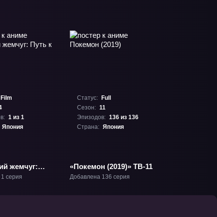
Film
Статус:
Full
4
Сезон:
11
в:
1 из 1
Эпизодов:
136 из 136
Япония
Страна:
Япония
ий жемчуг:
«Покемон (2019)» ТВ-11
силе» Фильм-4
 1 серия
Добавлена 136 серия