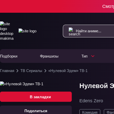
Смот
Подборки
Франшизы
Тип
Главная
ТВ Сериалы
«Нулевой Эдем» ТВ-1
Нулевой Э
В закладки
Edens Zero
Поделиться
Комедия
Фан