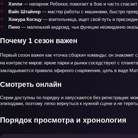
Хэппи
— напарник Ребекки; помогает в бою и часто спасает 
Вайс Штайнер
— мастер работы с машинами, быстро превр
Хомура Когэцу
— воительница, ищет свой путь и присоедин
Пино
— маленький андроид, чьи функции неожиданно ока
Почему 1 сезон важен
Первый сезон важен как «точка сборки» команды: он знакомит с
на контрасте миров: яркие парки и рынки соседствуют с планет
закладываются правила эфирного снаряжения, цель в виде Мате
Смотреть онлайн
Серии доступны по порядку и запускаются без регистрации: мо
эпизодами, поэтому легко вернуться к нужной сцене и не терят
Порядок просмотра и хронология