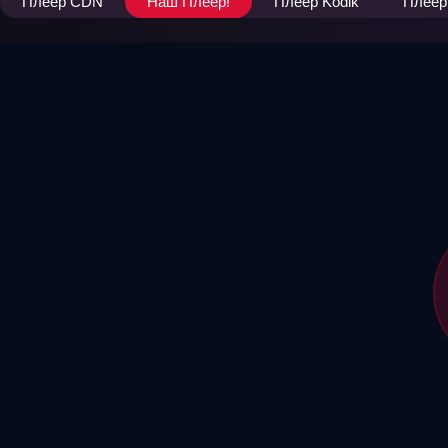
Плеер CDN
Наш Плеер!
Плеер Kodik
Плеер 