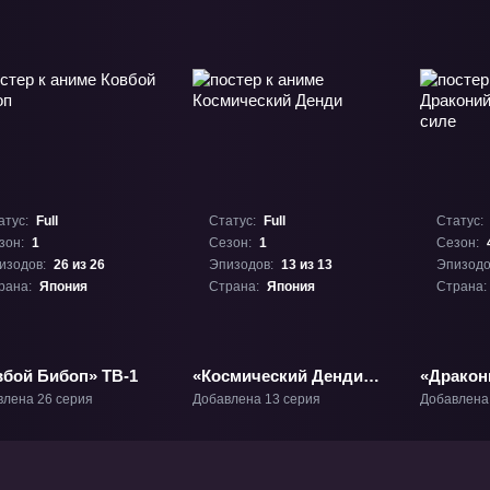
атус:
Full
Статус:
Full
Статус:
зон:
1
Сезон:
1
Сезон:
изодов:
26 из 26
Эпизодов:
13 из 13
Эпизодо
рана:
Япония
Страна:
Япония
Страна:
вбой Бибоп» ТВ-1
«Космический Денди»
«Дракон
ТВ-1
Путь к 
влена 26 серия
Добавлена 13 серия
Добавлена