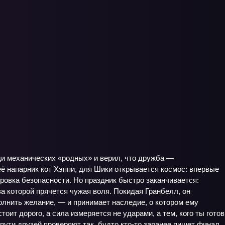
ди механических «родных» и верил, что дружба —
её напарник кот Хэппи, для Шики открывается космос: впервые
ровка безопасности. Но праздник быстро заканчивается:
за которой прячется чужая воля. Покидая Гранбелл, он
лнить желание, — и принимает наследие, о котором ему
тоит дорого, а сила измеряется не ударами, а тем, кого ты готов
 пути друзей проверяют так, будто кто-то заранее пишет финал.