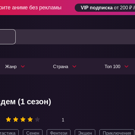
рите аниме без рекламы
VIP подписка
от 200 ₽ 
Жанр
Страна
Топ 100
дем (1 сезон)
1
тастика
Сенен
Фентези
Экшен
Приключения