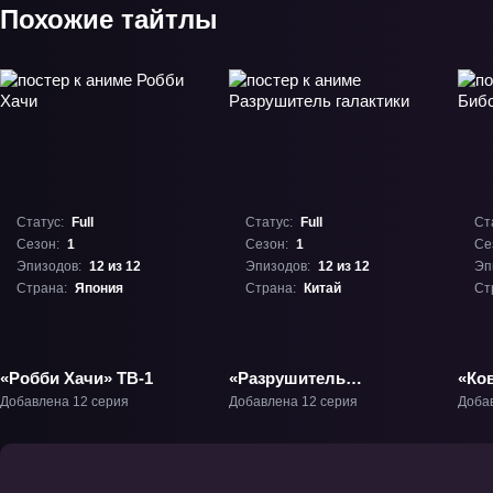
Похожие тайтлы
Статус:
Full
Статус:
Full
Ст
Сезон:
1
Сезон:
1
Се
Эпизодов:
12 из 12
Эпизодов:
12 из 12
Эп
Страна:
Япония
Страна:
Китай
Ст
«Робби Хачи» ТВ-1
«Разрушитель
«Ко
галактики» ТВ-1
Добавлена 12 серия
Добавлена 12 серия
Доба