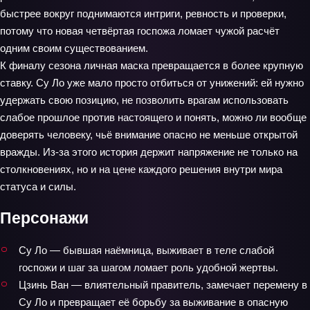
быстрее вокруг поднимаются интриги, ревность и проверки,
потому что новая четвёртая госпожа ломает чужой расчёт
одним своим существованием.
К финалу сезона личная маска превращается в более крупную
ставку. Су Ло уже мало просто отбиться от унижений: ей нужно
удержать свою позицию, не позволить врагам использовать
слабое прошлое против настоящего и понять, можно ли вообще
доверять человеку, чьё внимание опасно не меньше открытой
вражды. Из-за этого история держит напряжение не только на
столкновениях, но и на цене каждого решения внутри мира
статуса и силы.
Персонажи
Су Ло — бывшая наёмница, выживает в теле слабой
госпожи и шаг за шагом ломает роль удобной жертвы.
Цзинь Ван — влиятельный правитель, замечает перемену в
Су Ло и превращает её борьбу за выживание в опасную