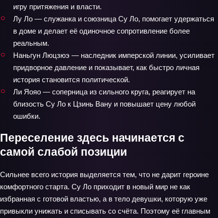
игру притяжения и власти.
Лу Ло — служанка и союзница Су Ло, помогает удержаться
в доме и делает её одиночное сопротивление более
реальным.
Наньгун Люцзюэ — наследник имперской линии, усиливает
придворное давление и показывает, как быстро личная
история становится политической.
Ли Яояо — соперница из сильного круга, реагирует на
близость Су Ло к Цзинь Вану и повышает цену любой
ошибки.
Переселение здесь начинается с
самой слабой позиции
Сильнее всего история выделяется тем, что не дарит героине
комфортного старта. Су Ло приходит в новый мир не как
избранная с готовой властью, а в тело девушки, которую уже
привыкли унижать и списывать со счёта. Поэтому её главным