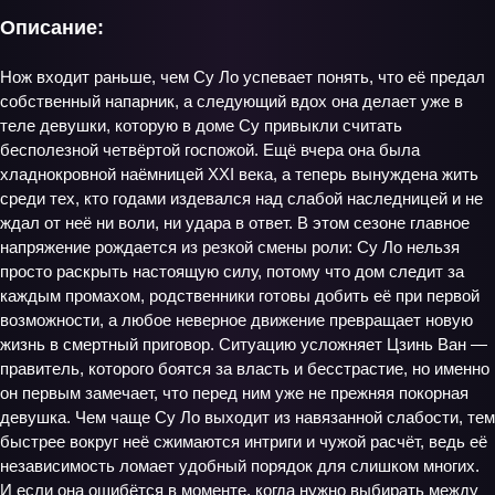
Описание:
Нож входит раньше, чем Су Ло успевает понять, что её предал
собственный напарник, а следующий вдох она делает уже в
теле девушки, которую в доме Су привыкли считать
бесполезной четвёртой госпожой. Ещё вчера она была
хладнокровной наёмницей XXI века, а теперь вынуждена жить
среди тех, кто годами издевался над слабой наследницей и не
ждал от неё ни воли, ни удара в ответ. В этом сезоне главное
напряжение рождается из резкой смены роли: Су Ло нельзя
просто раскрыть настоящую силу, потому что дом следит за
каждым промахом, родственники готовы добить её при первой
возможности, а любое неверное движение превращает новую
жизнь в смертный приговор. Ситуацию усложняет Цзинь Ван —
правитель, которого боятся за власть и бесстрастие, но именно
он первым замечает, что перед ним уже не прежняя покорная
девушка. Чем чаще Су Ло выходит из навязанной слабости, тем
быстрее вокруг неё сжимаются интриги и чужой расчёт, ведь её
независимость ломает удобный порядок для слишком многих.
И если она ошибётся в моменте, когда нужно выбирать между