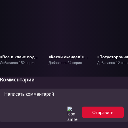
«Все в клане под
«Какой скандал!»
«Потусторонн
прикрытием, кроме
ТВ-1
злой монарх» 
Добавлена 152 серия
Добавлена 24 серия
Добавлена 12 сер
меня» ТВ-1
Комментарии
Отправить