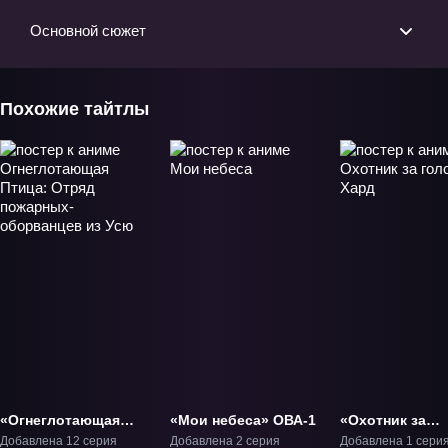
Основной сюжет
Похожие тайтлы
«Огнеглотающая
«Мои небеса» ОВА-1
«Охотник за
Птица: Отряд
головами Хард
Добавлена 12 серия
Добавлена 2 серия
Добавлена 1 сери