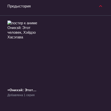
Предыстория
«Онихэй: Этот
человек, Хэйдзо
Добавлена 1 серия
Хасэгава» ОВА-1