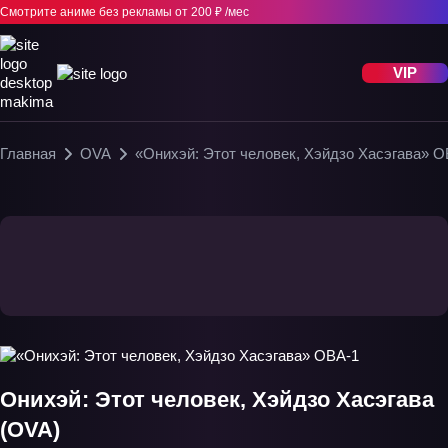
Смотрите аниме без рекламы
от 200 ₽ /мес
VIP
Главная
OVA
«Онихэй: Этот человек, Хэйдзо Хасэгава» О
Онихэй: Этот человек, Хэйдзо Хасэгава
(OVA)