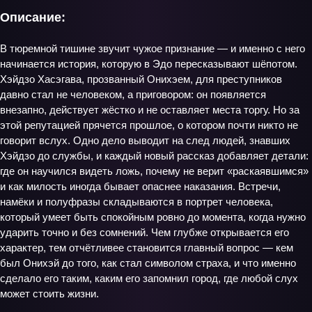
Описание:
В тюремной тишине звучит чужое признание — и именно с него
начинается история, которую в Эдо пересказывают шёпотом.
Хэйдзо Хасэгава, прозванный Онихэем, для преступников
давно стал не человеком, а приговором: он появляется
внезапно, действует жёстко и не оставляет места торгу. Но за
этой репутацией прячется прошлое, о котором почти никто не
говорит вслух. Одно дело выводит на след людей, знавших
Хэйдзо до службы, и каждый новый рассказ добавляет детали:
где он научился видеть ложь, почему не верит «раскаявшимся»
и как милость иногда бывает опаснее наказания. Встречи,
намёки и полуфразы складываются в портрет человека,
который умеет быть спокойным ровно до момента, когда нужно
ударить точно и без сомнений. Чем глубже открывается его
характер, тем отчётливее становится главный вопрос — кем
был Онихэй до того, как стал символом страха, и что именно
сделало его таким, каким его запомнил город, где любой слух
может стоить жизни.