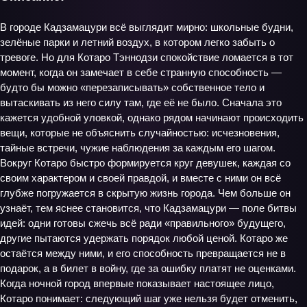
В городе Кадзамацури всё выглядит мирно: школьные будни,
зелёные парки и летний воздух, в котором легко забыть о
тревоге. Но для Котаро Тэннодзи спокойствие ломается в тот
момент, когда он замечает в себе странную способность —
будто бы можно «перезаписывать» собственное тело и
вытаскивать из него силу там, где её не было. Сначала это
кажется удобной уловкой, однако рядом начинают происходить
вещи, которые не объяснить случайностью: исчезновения,
тайные встречи, чужие наблюдения за каждым его шагом.
Вокруг Котаро быстро формируется круг девушек, каждая со
своим характером и своей правдой, и вместе с ними он всё
глубже погружается в скрытую жизнь города. Чем больше он
узнаёт, тем яснее становится, что Кадзамацури — поле битвы
идей: одни готовы сжечь всё ради «правильного» будущего,
другие пытаются удержать порядок любой ценой. Котаро же
остаётся между ними, и его способность превращается не в
подарок, а в билет в войну, где за ошибку платят не оценками.
Когда ночной город впервые показывает настоящее лицо,
Котаро понимает: следующий шаг уже нельзя будет отменить,