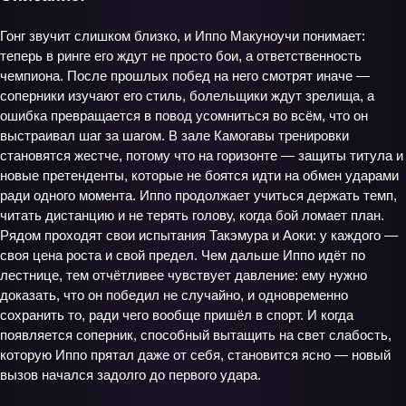
Гонг звучит слишком близко, и Иппо Макуноучи понимает:
теперь в ринге его ждут не просто бои, а ответственность
чемпиона. После прошлых побед на него смотрят иначе —
соперники изучают его стиль, болельщики ждут зрелища, а
ошибка превращается в повод усомниться во всём, что он
выстраивал шаг за шагом. В зале Камогавы тренировки
становятся жестче, потому что на горизонте — защиты титула и
новые претенденты, которые не боятся идти на обмен ударами
ради одного момента. Иппо продолжает учиться держать темп,
читать дистанцию и не терять голову, когда бой ломает план.
Рядом проходят свои испытания Такэмура и Аоки: у каждого —
своя цена роста и свой предел. Чем дальше Иппо идёт по
лестнице, тем отчётливее чувствует давление: ему нужно
доказать, что он победил не случайно, и одновременно
сохранить то, ради чего вообще пришёл в спорт. И когда
появляется соперник, способный вытащить на свет слабость,
которую Иппо прятал даже от себя, становится ясно — новый
вызов начался задолго до первого удара.