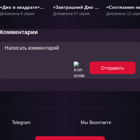
«Джо в квадрате»
«Завтрашний Джо 2»
«Состязание н
ТВ-1
ТВ-2
ринге 1» ТВ-1
Добавлена 6 серия
Добавлена 47 серия
Добавлена 12 сер
Комментарии
Отправить
Telegram
Мы
Вконтакте