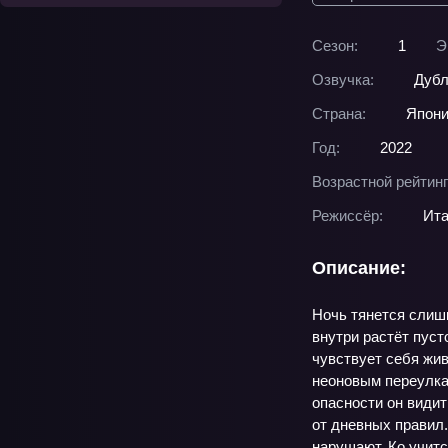
Сезон:
1
Э
Озвучка:
Дубл
Страна:
Япон
Год:
2022
Возрастной рейтинг
Режиссёр:
Ита
Описание:
Ночь тянется слишк
внутри растёт пуст
чувствует себя жив
неоновым переулкам
опасности он видит
от дневных правил.
нарушают. Ко учитс