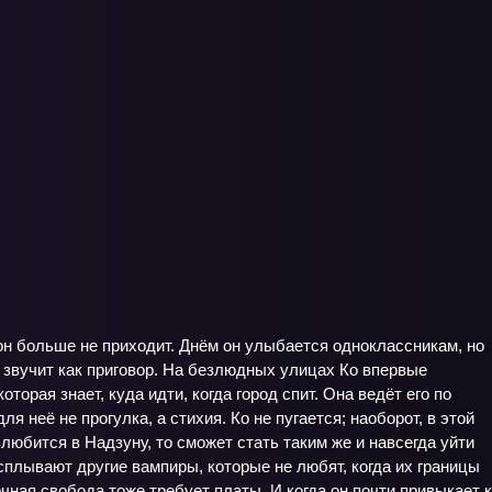
он больше не приходит. Днём он улыбается одноклассникам, но
» звучит как приговор. На безлюдных улицах Ко впервые
орая знает, куда идти, когда город спит. Она ведёт его по
 неё не прогулка, а стихия. Ко не пугается; наоборот, в этой
любится в Надзуну, то сможет стать таким же и навсегда уйти
сплывают другие вампиры, которые не любят, когда их границы
чная свобода тоже требует платы. И когда он почти привыкает к