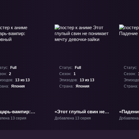
атус:
Full
Статус:
Full
Статус:
зон:
2
Сезон:
1
Сезон:
изодов:
13 из 13
Эпизодов:
13 из 13
Эпизодо
рана:
Япония
Страна:
Япония
Страна:
царь-вампир:
«Этот глупый свин не
«Падени
овный» ТВ-2
понимает мечту
влена 13 серия
Добавлена 13 серия
Добавлена
девочки-зайки» ТВ-1