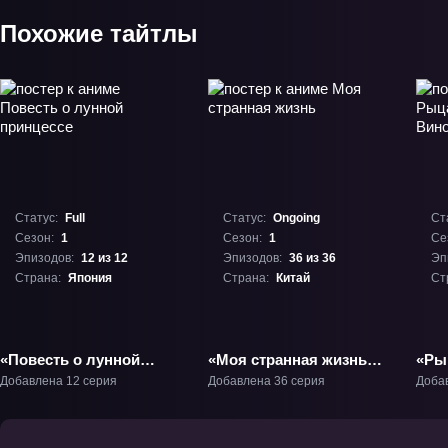
Похожие тайтлы
Статус:
Full
Статус:
Ongoing
Ст
Сезон:
1
Сезон:
1
Се
Эпизодов:
12 из 12
Эпизодов:
36 из 36
Эп
Страна:
Япония
Страна:
Китай
Ст
«Повесть о лунной
«Моя странная жизнь»
«Ры
принцессе» ТВ-1
ТВ-1
Вин
Добавлена 12 серия
Добавлена 36 серия
Доба