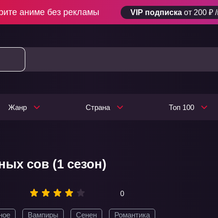
рите аниме без рекламы
VIP подписка
от 200 ₽ 
Жанр
Страна
Топ 100
ных сов (1 сезон)
0
ное
Вампиры
Сенен
Романтика