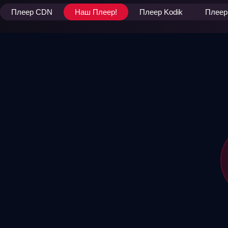
Плеер CDN
Наш Плеер!
Плеер Kodik
Плеер 