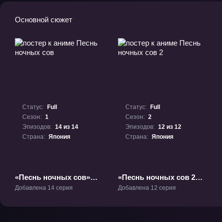
Основной сюжет
Статус:
Full
Статус:
Full
Сезон:
1
Сезон:
2
Эпизодов:
14 из 14
Эпизодов:
12 из 12
Страна:
Япония
Страна:
Япония
«Песнь ночных сов»
«Песнь ночных сов 2»
ТВ-1
ТВ-2
Добавлена 14 серия
Добавлена 12 серия