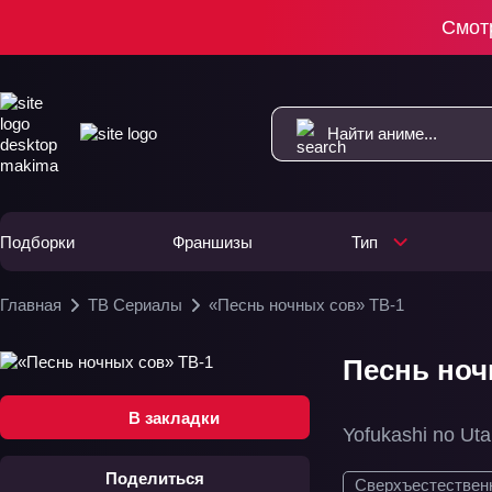
Смот
Подборки
Франшизы
Тип
Главная
ТВ Сериалы
«Песнь ночных сов» ТВ-1
Песнь ноч
В закладки
Yofukashi no Uta
Поделиться
Сверхъестествен