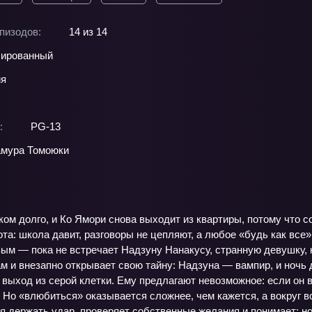
пизодов:
14 из 14
ированный
ия
:
PG-13
мура Томоюки
ом долго, и Ко Ямори снова выходит из квартиры, потому что с
ота: школа давит, разговоры не цепляют, а любое «будь как все
ым — пока не встречает Надзуну Нанакусу, странную девушку, кот
 и внезапно открывает свою тайну: Надзуна — вампир, и ночь для
 выход из серой клетки. Ему предлагают невозможное: если он в
 Но «влюбиться» оказывается сложнее, чем кажется, а вокруг в
я держать удар, проверяет собственные желания и понимает: но