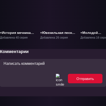
«История мечника
«Ювенильная песня
«Молодой
туманов» ТВ-1
3» ТВ-3
хвастливый
Добавлена 40 серия
Добавлена 26 серия
Добавлена 16 сер
кочевник» ТВ-
Комментарии
Отправить