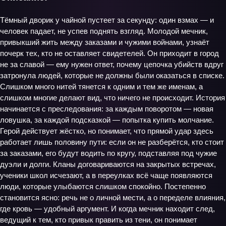
Тёмный дворик у чайной пустеет за секунду: один взмах — и
человек падает, не успев поднять взгляд. Молодой мечник,
привыкший жить между заказами и чужими войнами, узнаёт
почерк тех, кто не оставляет свидетелей. Он приходит в город
не за славой — ему нужен ответ, почему цепочка убийств вдруг
затронула людей, которые не должны были оказаться в списке.
Слишком много нитей тянется к одним и тем же именам, а
слишком многие делают вид, что ничего не происходит. История
начинается с преследования: за каждым поворотом — новая
ловушка, за каждой подсказкой — попытка купить молчание.
Герой действует жёстко, но понимает, что прямой удар здесь
работает лишь половину пути: если он не разберётся, кто стоит
за заказами, его будут водить по кругу, подставляя под чужие
дуэли и долги. Кланы договариваются на закрытых встречах,
ученики школ исчезают, а в переулках всё чаще появляются
люди, которые улыбаются слишком спокойно. Постепенно
становится ясно: речь не о личной мести, а о переделе влияния,
где кровь — удобный аргумент. И когда мечник находит след,
ведущий к тем, кто привык править из тени, он понимает