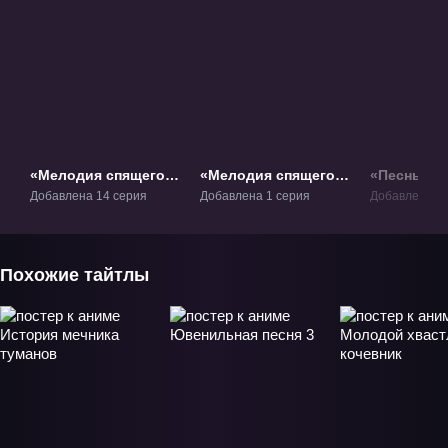
«Мелодия спящего
«Мелодия спящего
«Песнь о 
меча» ТВ-1
меча: Прах»
подушкой 
Добавлена 14 серия
Добавлена 1 серия
Добавлена 14
Фильм-1
Похожие тайтлы