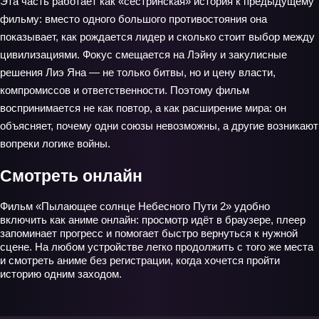
Эта часть работает как «сестринская» история к предыдущему
фильму: вместо одного большого противостояния она
показывает, как рождается лидер и сколько стоит выбор между
цивилизациями. Фокус смещается на Лэйну и закулисные
решения Лиэ Яна — не только битвы, но и цену власти,
компромиссов и ответственности. Поэтому фильм
воспринимается не как повтор, а как расширение мира: он
объясняет, почему одни союзы невозможны, а другие возникают
вопреки логике войны.
Смотреть онлайн
Фильм «Пылающее солнце Небесного Пути 2» удобно
включить как аниме онлайн: просмотр идёт в браузере, плеер
запоминает прогресс и помогает быстро вернуться к нужной
сцене. На любом устройстве легко продолжить с того же места
и смотреть аниме без регистрации, когда хочется пройти
историю одним заходом.