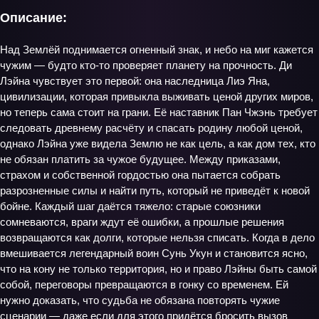
Описание:
Над Землёй поднимается огненный знак, и небо на миг кажется
чужим — будто кто‑то проверяет планету на прочность. Ди
Лэйна чувствует это первой: она наследница Лиэ Яна,
цивилизации, которая привыкла выживать ценой других миров,
но теперь сама стоит на грани. Её наставник Пан Чжэнь требует
следовать древнему расчёту и спасать родину любой ценой,
однако Лэйна уже видела Землю не как цель, а как дом тех, кто
не обязан платить за чужое будущее. Между приказами,
страхом и собственной гордостью она пытается собрать
разрозненные силы и найти путь, который не приведёт к новой
бойне. Каждый шаг даётся тяжело: старые союзники
сомневаются, враги ждут её ошибки, а прошлые решения
возвращаются как долги, которые нельзя списать. Когда в дело
вмешивается легендарный воин Сунь Укун и становится ясно,
что на кону не только территория, но и право Лэйны быть самой
собой, переговоры превращаются в гонку со временем. Ей
нужно доказать, что судьба не обязана повторять чужие
сценарии — даже если для этого придётся бросить вызов