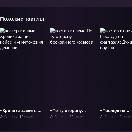
ТВ-3
Похожие тайтлы
«Хроники защиты
«По ту сторону
«Последняя
небес и уничтожения
бескрайнего
фантазия: Дух
Добавлена 16 серия
Добавлена 26 серия
Добавлена 1 сери
демонов» ТВ-1
космоса» ТВ-1
внутри» Фильм