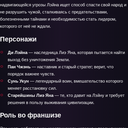
надвигающейся угрозы Лэйна ищет способ спасти свой народ и
не разрушить чужой, сталкиваясь с предательствами,
болезненными тайнами и необходимостью стать лидером,
которого от неё не ждали.
Персонажи
Ди Лэйна
— наследница Лиэ Яна, которая пытается найти
выход без уничтожения Земли.
Пан Чжэнь
— наставник и старый стратег; верит, что
порядок важнее чувств.
Сунь Укун
— легендарный воин, вмешательство которого
меняет расстановку сил.
Старейшины Лиэ Яна
— те, кто давит на Лэйну и требует
решения в пользу выживания цивилизации.
Роль во франшизе