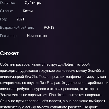
Озвучка:
Субтитры
Страна:
Китай
Год:
2021
Возрастной рейтинг:
PG-13
Режиссёр:
Неизвестно
Сюжет
События разворачиваются вокруг Ди Лэйны, которой
приходится удерживать хрупкое равновесие между Землёй и
цивилизацией Лиэ Ян. После прежних конфликтов миру нужен
компромисс, но внутри Лиэ Яна растёт давление: старейшины и
военные требуют ресурсов и готовят решения, от которых
Земля может не оправиться. Пан Чжэнь пытается направить
Лэйну по пути «правильной» власти, а она всё чаще выбирает
человеческую логику вместо холодного расчёта. На фоне