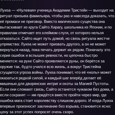
Луиза — «Нулевая» ученица Академии Тристейн — выходит на
ритуал призыва фамильяра, чтобы раз и навсегда доказать, что
её промахи не приговор. Вместо магического существа она
вытаскивает из круга Сайто Хирагу, школьника из Японии, и по
правилам отмечает его клеймом слуги, от которого нельзя
отказаться. Сайто ищет путь домой, но связь ритуала жестче
упрямства: Луиза не может призвать другого, а он не может
вернуться назад, пока печать держит их рядом. Поначалу это
серия ошибок и вспышек ревности, но цепочка быстро
меняется: на руке Сайто проявляются руны, он берётся за
оружие так, будто учился всю жизнь, а вокруг Тристейна
сгущается угроза войны. Луиза понимает, что её «ноль» может
оказаться редкой силой, и каждый шаг вперёд делает её
мишенью для дворянских интриг и охоты за Магией Пустоты.
Если они сломают связь, Сайто останется чужаком без дома, а
если сохранят — им придётся вместе пройти через мир, где
ошибка мага стоит королевству слишком дорого. И когда Луиза
впервые произносит заклинание без взрыва, становится ясно:
цену за этот успех попросят очень скоро.