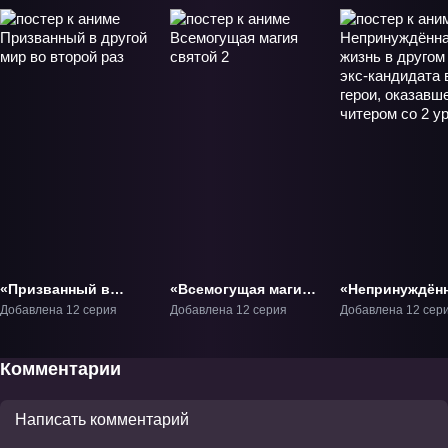
«Призванный в
«Всемогущая магия
«Непринуждён
другой мир во
святой 2» ТВ-2
жизнь в друго
Добавлена 12 серия
Добавлена 12 серия
Добавлена 12 сер
второй раз» ТВ-1
мире экс-канд
в герои,
оказавшегося
Комментарии
читером со 2
уровня» ТВ-1