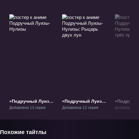
«Подручный Луизы-
«Подручный Луизы-
«Подручны
Нулизы» ТВ-1
Нулизы: Рыцарь
Нулизы: Х
Добавлена 13 серия
Добавлена 12 серия
Добавлена 12
двух лун» ТВ-2
трёх принц
Похожие тайтлы