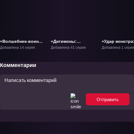
«Волшебник-воин
«Дигимоны:
«Удар монстра:
Орфен (2020)» ТВ-1
Битбрейк» ТВ-1
месту, где всё
Добавлена 14 серия
Добавлена 41 серия
Добавлена 1 сери
началось» Фил
Комментарии
Отправить