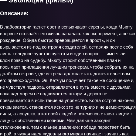
— Эволюция (фильм)
Описание:
В лаборатории гаснет свет и вспыхивают сирены, когда Мьюту
впервые осознаёт: его жизнь началась как эксперимент, а не как
рождение. Обида быстро превращается в ярость, и он
вырывается из-под контроля создателей, оставляя после себя
лишь холодное чувство пустоты и один вопрос — имеет ли
клон право на судьбу. Мьюту строит собственный план и
посылает приглашения лучшим тренерам, чтобы собрать их на
далёком острове, где встреча должна стать доказательством
его превосходства. Эш Кетчум получает такое же сообщение и,
не чувствуя подвоха, отправляется в путь вместе с друзьями,
пока над морем не поднимается шторм и дорога не
превращается в испытание на упрямство. Когда остров наконец
открывается, становится ясно: это не турнир и не демонстрация
силы, а ловушка, в которой людей и покемонов ставят лицом к
лицу с собственными копиями. Чем дальше заходит
столкновение, тем сильнее давление: победа перестаёт быть
игрой, а чужая идея «идеального мира» начинает звучать как