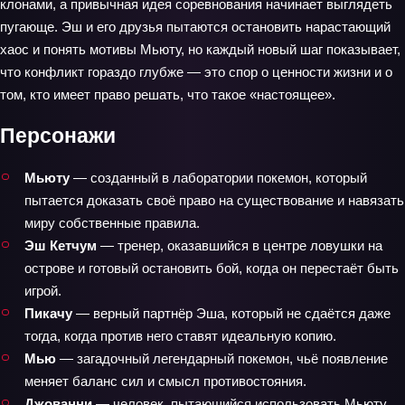
клонами, а привычная идея соревнования начинает выглядеть
пугающе. Эш и его друзья пытаются остановить нарастающий
хаос и понять мотивы Мьюту, но каждый новый шаг показывает,
что конфликт гораздо глубже — это спор о ценности жизни и о
том, кто имеет право решать, что такое «настоящее».
Персонажи
Мьюту
— созданный в лаборатории покемон, который
пытается доказать своё право на существование и навязать
миру собственные правила.
Эш Кетчум
— тренер, оказавшийся в центре ловушки на
острове и готовый остановить бой, когда он перестаёт быть
игрой.
Пикачу
— верный партнёр Эша, который не сдаётся даже
тогда, когда против него ставят идеальную копию.
Мью
— загадочный легендарный покемон, чьё появление
меняет баланс сил и смысл противостояния.
Джованни
— человек, пытающийся использовать Мьюту