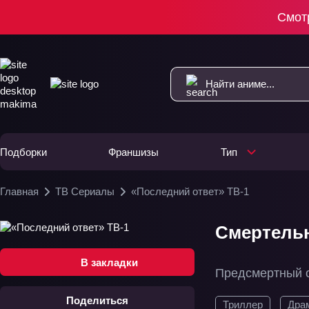
Смот
Подборки
Франшизы
Тип
Главная
ТВ Сериалы
«Последний ответ» ТВ-1
Смертельн
В закладки
Предсмертный 
Поделиться
Триллер
Дра