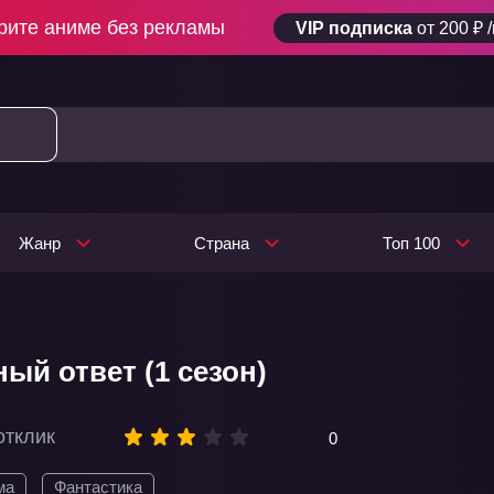
рите аниме без рекламы
VIP подписка
от 200 ₽ 
Жанр
Страна
Топ 100
ый ответ (1 сезон)
отклик
0
ма
Фантастика