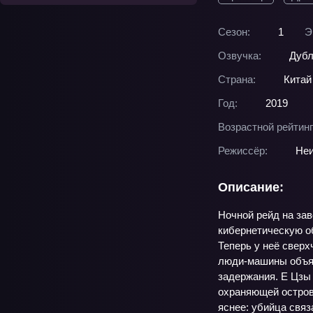
Сезон:
1
Э
Озвучка:
Дубл
Страна:
Китай
Год:
2019
Возрастной рейтинг
Режиссёр:
Неи
Описание:
Ночной рейд на зав
кибернетическую об
Теперь у неё сверх
люди‑машины объяв
задержания. Е Цзы 
охраняющей острова
яснее: убийца связ