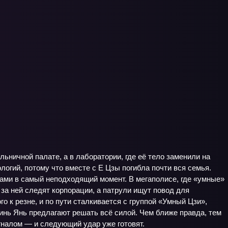
льничной палате, а в лаборатории, где её тело заменили на
огий, потому что вместе с Е Цзы погибла почти вся семья.
ками в самый неподходящий момент. В мегаполисе, где «умные»
за ней следят корпорации, а патрули ищут повод для
о к резне, и по пути сталкивается с группой «Умный Цзи»,
инь Янь предлагают решать всё силой. Чем ближе правда, тем
гналом — и следующий удар уже готовят.