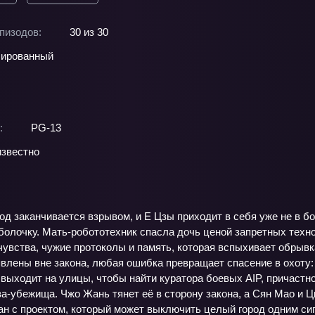
пизодов:
30 из 30
ированный
:
PG-13
звестно
од заканчивается взрывом, и Е Цзы приходит в себя уже не в бо
олочку. Мать‑робототехник спасла дочь ценой запретных технол
чувства, чужие протоколы и память, которая вспыхивает обрыв
лены вне закона, любая ошибка превращает спасение в охоту: 
выходит на улицы, чтобы найти куратора боевых AIP, причастног
‑убежища. Чжо Жань тянет её в сторону закона, а Сян Мао и Ц
ан с проектом, который может выключить целый город одним си