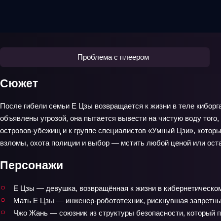
Проблема с плеером
Сюжет
После гибели семьи Е Цзы возвращается к жизни в теле киборг
объявлены угрозой, она пытается вывести на чистую воду того
островов‑убежищ и к группе специалистов «Умный Цзи», котор
взломы, охота полиции и выбор — мстить любой ценой или ост
Персонажи
Е Цзы — девушка, возвращённая к жизни в кибернетическо
Мать Е Цзы — инженер‑робототехник, рискнувшая запретны
Чжо Жань — союзник из структуры безопасности, который 