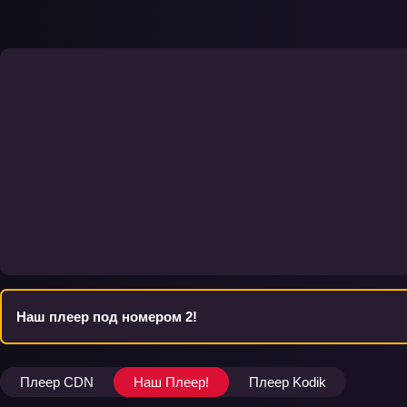
Наш плеер под номером 2!
Плеер CDN
Наш Плеер!
Плеер Kodik