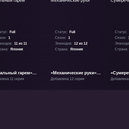
атус:
Full
Статус:
Full
Статус:
зон:
1
Сезон:
1
Сезон:
изодов:
11 из 11
Эпизодов:
12 из 12
Эпизодо
рана:
Япония
Страна:
Япония
Страна:
тальный гарем»
«Механические руки»
«Сумере
1
ТВ-1
2041» ТВ
влена 11 серия
Добавлена 12 серия
Добавлена