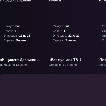
Статус:
Full
Статус:
Full
Ст
Сезон:
1
Сезон:
1
Се
Эпизодов:
13 из 13
Эпизодов:
22 из 22
Эп
Страна:
Япония
Страна:
Япония
Ст
«Инцидент Дарвина»
«Без пульса» ТВ-1
«То
ТВ-1
ТВ-
Добавлена 13 серия
Добавлена 22 серия
Доба