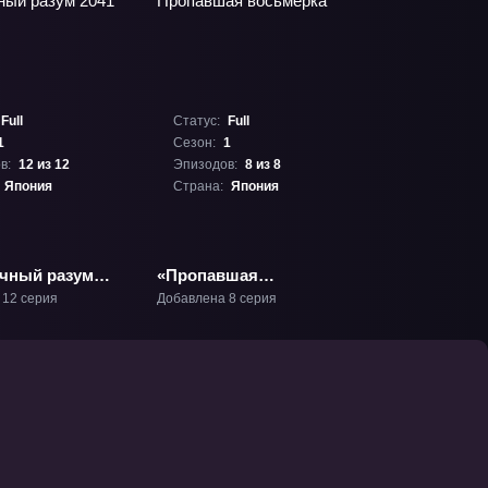
Full
Статус:
Full
1
Сезон:
1
в:
12 из 12
Эпизодов:
8 из 8
Япония
Страна:
Япония
чный разум
«Пропавшая
-1
восьмёрка» ТВ-1
 12 серия
Добавлена 8 серия