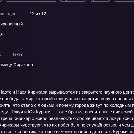
пизодов:
12 из 12
ированный
ия
:
R-17
амицу Хиракава
Наото и Наоя Кирихара вырываются из закрытого научного центр
 свобода, а мир, который официально запретил веру в сверхъе
нять, что стало с людьми и почему города живут по холодным 
ведут Такуя и Юя Куроки — тоже братья, воспитанные системой 
треча Кирихар с новой реальностью оборачивается ловушкой: и
Кирихары чувствуют, что их побег был не случайностью, и чем д
готовит к событию, которое изменит правила для всех. Куроки, ш