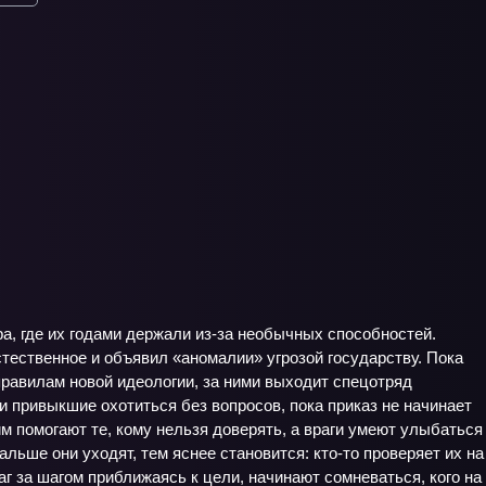
а, где их годами держали из‑за необычных способностей.
стественное и объявил «аномалии» угрозой государству. Пока
правилам новой идеологии, за ними выходит спецотряд
и привыкшие охотиться без вопросов, пока приказ не начинает
м помогают те, кому нельзя доверять, а враги умеют улыбаться
альше они уходят, тем яснее становится: кто-то проверяет их на
аг за шагом приближаясь к цели, начинают сомневаться, кого на