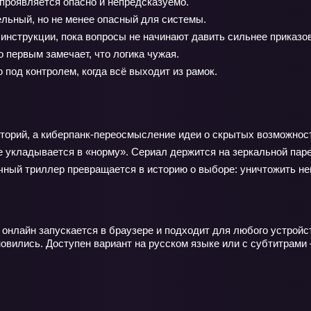
проявляется опасно и непредсказуемо.
льный, но не менее опасный для системы.
инструкции, пока вопросы не начинают давить сильнее приказов
о первым замечает, что логика чужая.
од контролем, когда всё выходит из рамок.
орий, а киберпанк‑переосмысление идеи о скрытых возможност
е укладывается в «норму». Сериал держится на зеркальной паре 
чный триллер превращается в историю о выборе: уничтожить не
онлайн запускается в браузере и подходит для любого устройс
ановились. Доступен вариант на русском языке или с субтитрам