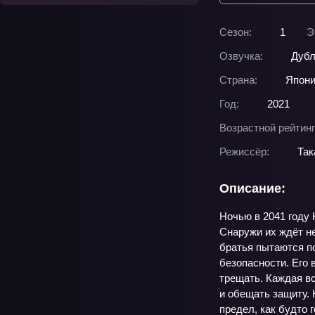
Сезон:
1
Э
Озвучка:
Дубл
Страна:
Япон
Год:
2021
Возрастной рейтинг
Режиссёр:
Так
Описание:
Ночью в 2041 году 
Снаружи их ждёт не
братья пытаются по
безопасности. Его 
трещать. Каждая вс
и обещать защиту. 
предел, как будто 