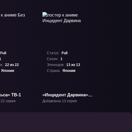
Full
Статус:
Full
1
Сезон:
1
в:
22 из 22
Эпизодов:
13 из 13
Япония
Страна:
Япония
ьса» ТВ-1
«Инцидент Дарвина»
ТВ-1
 22 серия
Добавлена 13 серия