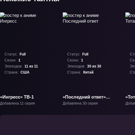
Статус:
Full
Статус:
Full
Ст
Сезон:
1
Сезон:
1
Се
Эпизодов:
11 из 11
Эпизодов:
30 из 30
Эп
Страна:
США
Страна:
Китай
Ст
«Ингресс» ТВ-1
«Последний ответ»
«То
ТВ-1
ТВ-
Добавлена 11 серия
Добавлена 30 серия
Доба