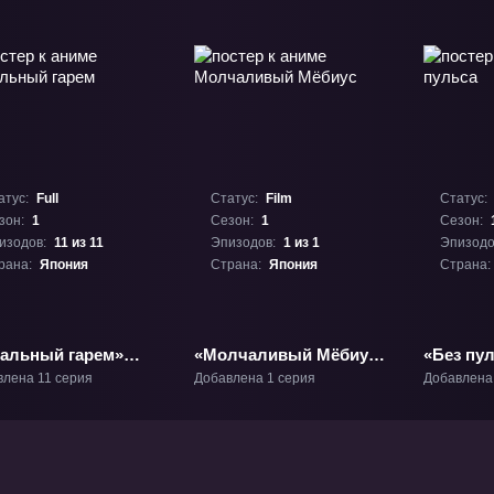
атус:
Full
Статус:
Film
Статус:
зон:
1
Сезон:
1
Сезон:
изодов:
11 из 11
Эпизодов:
1 из 1
Эпизодо
рана:
Япония
Страна:
Япония
Страна:
тальный гарем»
«Молчаливый Мёбиус»
«Без пул
1
Фильм-1
влена 11 серия
Добавлена 1 серия
Добавлена