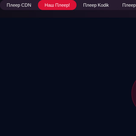
Плеер CDN
Наш Плеер!
Плеер Kodik
Плеер 