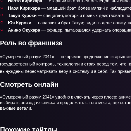
Наото Кирихара
— старший из братьев-беглецов, чья сила 
Наоя Кирихара
— младший брат, более мягкий и наблюдате
Такуя Куроки
— спецагент, который привык действовать по 
Юя Куроки
— напарник и брат Такуи; видит в деле логику, н
Акико Окухара
— офицер, пытающаяся удержать операцию п
Роль во франшизе
«Сумеречный разум 2041» — не прямое продолжение старых ист
государственный контроль, технологии и страх перед тем, что н
вынуждены пересматривать веру в систему и в себя. Так привы
Смотреть онлайн
«Сумеречный разум 2041» удобно включать через плеер: аниме 
выбирать эпизод из списка и продолжать с того места, где ост
важные детали.
Похожие тайтлы