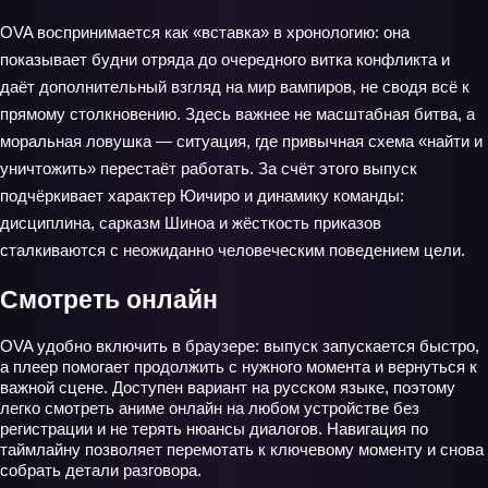
OVA воспринимается как «вставка» в хронологию: она
показывает будни отряда до очередного витка конфликта и
даёт дополнительный взгляд на мир вампиров, не сводя всё к
прямому столкновению. Здесь важнее не масштабная битва, а
моральная ловушка — ситуация, где привычная схема «найти и
уничтожить» перестаёт работать. За счёт этого выпуск
подчёркивает характер Юичиро и динамику команды:
дисциплина, сарказм Шиноа и жёсткость приказов
сталкиваются с неожиданно человеческим поведением цели.
Смотреть онлайн
OVA удобно включить в браузере: выпуск запускается быстро,
а плеер помогает продолжить с нужного момента и вернуться к
важной сцене. Доступен вариант на русском языке, поэтому
легко смотреть аниме онлайн на любом устройстве без
регистрации и не терять нюансы диалогов. Навигация по
таймлайну позволяет перемотать к ключевому моменту и снова
собрать детали разговора.