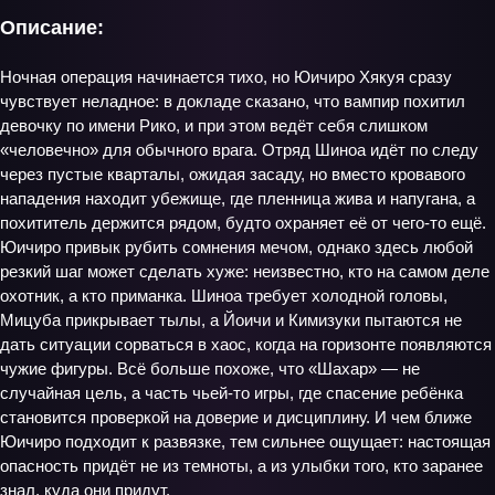
Описание:
Ночная операция начинается тихо, но Юичиро Хякуя сразу
чувствует неладное: в докладе сказано, что вампир похитил
девочку по имени Рико, и при этом ведёт себя слишком
«человечно» для обычного врага. Отряд Шиноа идёт по следу
через пустые кварталы, ожидая засаду, но вместо кровавого
нападения находит убежище, где пленница жива и напугана, а
похититель держится рядом, будто охраняет её от чего‑то ещё.
Юичиро привык рубить сомнения мечом, однако здесь любой
резкий шаг может сделать хуже: неизвестно, кто на самом деле
охотник, а кто приманка. Шиноа требует холодной головы,
Мицуба прикрывает тылы, а Йоичи и Кимизуки пытаются не
дать ситуации сорваться в хаос, когда на горизонте появляются
чужие фигуры. Всё больше похоже, что «Шахар» — не
случайная цель, а часть чьей‑то игры, где спасение ребёнка
становится проверкой на доверие и дисциплину. И чем ближе
Юичиро подходит к развязке, тем сильнее ощущает: настоящая
опасность придёт не из темноты, а из улыбки того, кто заранее
знал, куда они придут.