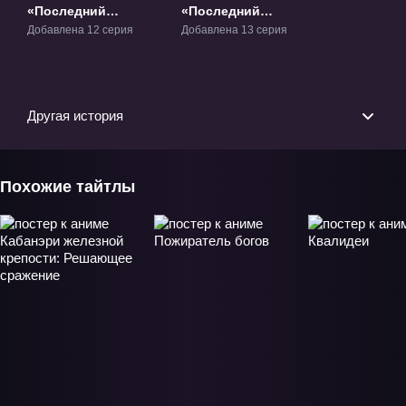
«Последний
«Последний
Серафим» ТВ-1
Серафим: Битва в
Добавлена 12 серия
Добавлена 13 серия
Нагое» ТВ-2
Другая история
Похожие тайтлы