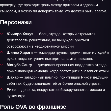
проверку: где проходит грань между приказом и здравым
смыслом, и можно ли доверять тому, кто должен быть врагом.
Персонажи
Юичиро Хякуя
— боец отряда, который стремится
действовать решительно, но вынужден учиться
осторожности в неоднозначной миссии.
Шиноа Хираги
— командир группы: держит план и людей в
руках, когда ситуация выходит за рамки приказов.
Мицуба Сангу
— дисциплинированная поддержка отряда,
прикрывающая команду, когда растёт риск внезапной атаки.
Шахар
— загадочный вампир, похитивший Рико и ведущий
себя так, будто защищает её от более опасной угрозы.
Рико
— девочка, вокруг которой закручивается миссия и
чужая игра.
Роль OVA во франшизе