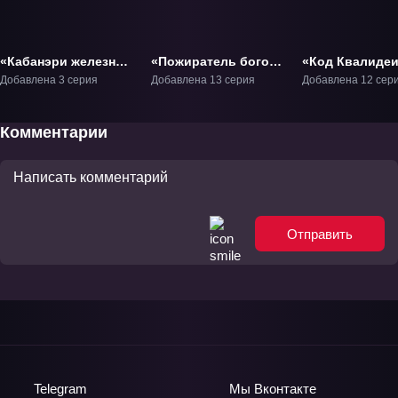
«Кабанэри железной
«Пожиратель богов»
«Код Квалиде
крепости:
ТВ-1
ТВ-1
Добавлена 3 серия
Добавлена 13 серия
Добавлена 12 сер
Решающее
сражение» Фильм-2
Комментарии
Отправить
Telegram
Мы
Вконтакте