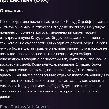
пришествия (OVA)
Описание:
Прошло два года после катастрофы, и Клауд Страйф пытается
жить тихо, но мир не отпускает его даже на минуту. На улицах
появляется болезнь, которая медленно выжигает людей
изнутри, а в душе Клауда растёт другое заражение — вина за
тех, кого он не смог спасти. Он уходит от друзей, берёт на себя
чужую боль и делает вид, что так правильнее, пока в городе не
возникает новая опасность: трое незнакомцев собирают
«наследие» и говорят о пришествии так, будто прошлое можно
воскресить силой. Когда под удар попадают близкие, Клауд
вынужден снова взять меч, но теперь бой идёт не только с
врагом — он идёт с собственным страхом повторить ошибку. По
мере того как тень Сефирота возвращается в чужих словах и
символах, Клауд понимает: победа будет стоить не силы, а
способности принять помощь и не отвернуться от тех, кто
рядом.
Final Fantasy VII: Advent