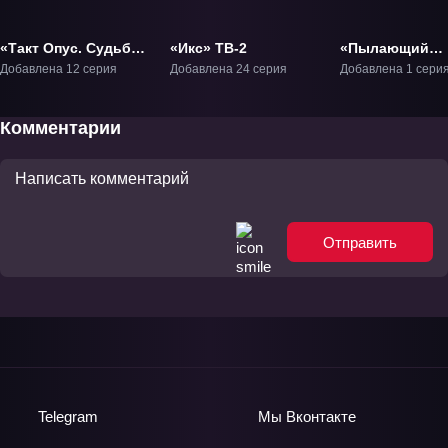
«Такт Опус. Судьба»
«Икс» ТВ-2
«Пылающий
ТВ-1
защитник
Добавлена 12 серия
Добавлена 24 серия
Добавлена 1 сери
человечества»
Фильм-1
Комментарии
Отправить
Telegram
Мы
Вконтакте