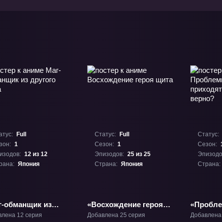
атус:
Full
Статус:
Full
Статус:
зон:
1
Сезон:
1
Сезон:
изодов:
12 из 12
Эпизодов:
25 из 25
Эпизодо
рана:
Япония
Страна:
Япония
Страна:
г-обманщик из
«Восхождение героя
«Пробле
ого мира» ТВ-1
щита» ТВ-1
приходят
влена 12 серия
Добавлена 25 серия
Добавлена