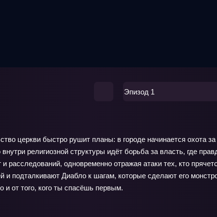
Эпизод 1
ство церкви быстро рушит планы: в городе начинается охота з
 внутри религиозной структуры идёт борьба за власть, где пра
г и расследований, одновременно отражая атаки тех, кто прячет
ей и подталкивают Диабло к шагам, которые сделают его монст
о и от того, кого ты спасёшь первым.