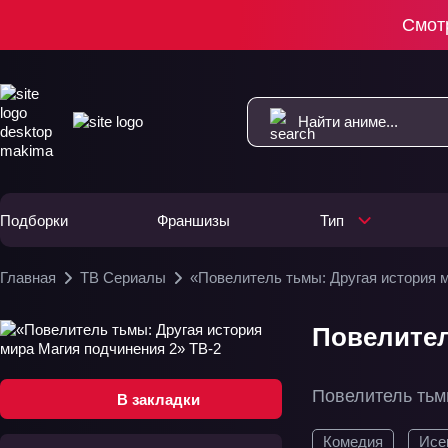
Смот
Подборки
Франшизы
Тип
Главная
ТВ Сериалы
«Повелитель тьмы: Другая история 
Повелител
Повелитель тьм
В закладки
Комедия
Исе