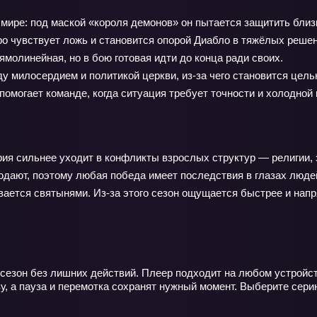
мире: под маской «короля демонов» он пытается защитить близк
ро чувствует ложь и становится опорой Диабло в тяжёлых решен
молинейная, но в бою готовая идти до конца ради своих.
 милосердием и политикой церкви, из‑за чего становится цель
омогает команде, когда ситуация требует точности и холодной 
рия сильнее уходит в конфликты взрослых структур — религии, 
аблюдают, поэтому любая победа имеет последствия в глазах лю
рывается святынями. Из-за этого сезон ощущается быстрее и нап
 сезон без лишних действий. Плеер подходит на любом устройс
зу, а пауза и перемотка сохранят нужный момент. Выберите сери