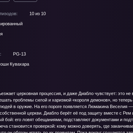
пизодов:
10 из 10
ированный
ия
:
PG-13
оши Кувахара
ъезжает церковная процессия, и даже Диабло чувствует: это не 
шать проблемы силой и харизмой «короля демонов», но теперь в
юдей в оружие. На его пороге появляется Люмакина Веселия — 
 собственной церкви. Диабло берёт её под защиту вместе с Рем 
й бой: его ловят обещаниями, подставляют документами и подт
еча становится проверкой: кому можно доверять, где заканчива
 что он обязан играть по их правилам. Пока вокруг сгущаются 