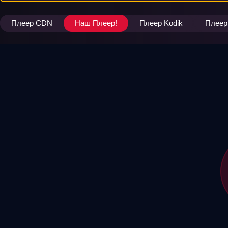
Плеер CDN
Наш Плеер!
Плеер Kodik
Плеер 