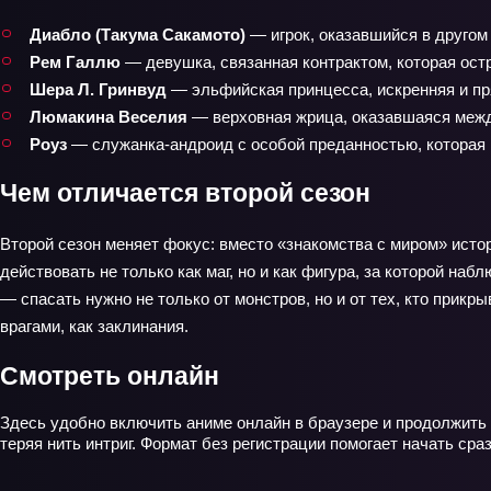
Диабло (Такума Сакамото)
— игрок, оказавшийся в другом 
Рем Галлю
— девушка, связанная контрактом, которая ост
Шера Л. Гринвуд
— эльфийская принцесса, искренняя и пря
Люмакина Веселия
— верховная жрица, оказавшаяся между
Роуз
— служанка‑андроид с особой преданностью, которая п
Чем отличается второй сезон
Второй сезон меняет фокус: вместо «знакомства с миром» исто
действовать не только как маг, но и как фигура, за которой н
— спасать нужно не только от монстров, но и от тех, кто прик
врагами, как заклинания.
Смотреть онлайн
Здесь удобно включить аниме онлайн в браузере и продолжить
теряя нить интриг. Формат без регистрации помогает начать сра