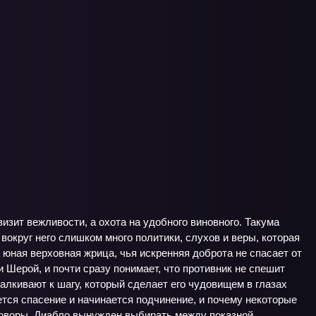
визит вежливости, а охота на удобного виновного. Такума
округ него слишком много политики, слухов и веры, которая
юная верховная жрица, чья искренняя доброта не спасает от
и Шерой, и почти сразу понимает, что противник не спешит
алкивают к шагу, который сделает его чудовищем в глазах
ется спасение и начинается подчинение, и почему некоторые
заговоры, Диабло вынужден выбирать между показной