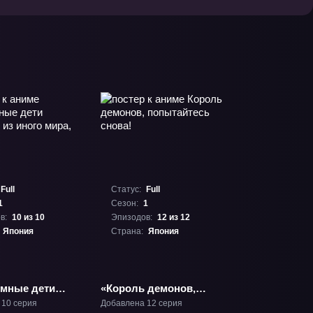
Full
Статус:
Full
1
Сезон:
1
в:
10 из 10
Эпизодов:
12 из 12
Япония
Страна:
Япония
мные дети
«Король демонов,
 из иного
попытайтесь снова!»
 10 серия
Добавлена 12 серия