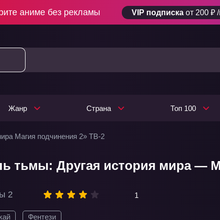
рите аниме без рекламы
VIP подписка
от 200 ₽ 
Жанр
Страна
Топ 100
мира Магия подчинения 2» ТВ-2
ь тьмы: Другая история мира — Ма
ы 2
1
кай
Фентези