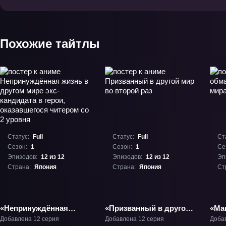
Магия подчинения»
Магия подчинения 2»
ТВ-1
ТВ-2
Похожие тайтлы
Статус:
Full
Статус:
Full
Ст
Сезон:
1
Сезон:
1
Се
Эпизодов:
12 из 12
Эпизодов:
12 из 12
Эп
Страна:
Япония
Страна:
Япония
Ст
«Непринуждённая
«Призванный в другой
«Ма
жизнь в другом мире
мир во второй раз»
друг
Добавлена 12 серия
Добавлена 12 серия
Доба