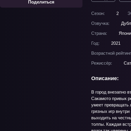
Поделиться
Сезон:
2
Э
Озвучка:
Дубл
Страна:
Япон
Год:
2021
Возрастной рейтинг
Режиссёр:
Сат
Описание:
В город внезапно в
Сакамото привык ре
умеет превращать л
грязных игр внутри
выходить на честны
толпы. Каждая встр
враги так уверены,