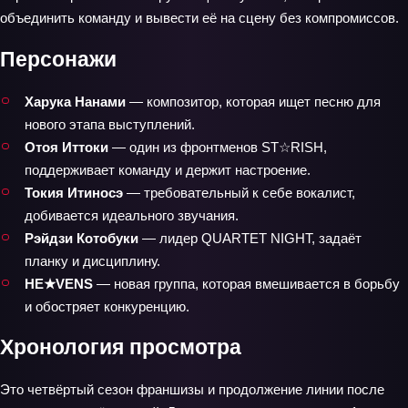
объединить команду и вывести её на сцену без компромиссов.
Персонажи
Харука Нанами
— композитор, которая ищет песню для
нового этапа выступлений.
Отоя Иттоки
— один из фронтменов ST☆RISH,
поддерживает команду и держит настроение.
Токия Итиносэ
— требовательный к себе вокалист,
добивается идеального звучания.
Рэйдзи Котобуки
— лидер QUARTET NIGHT, задаёт
планку и дисциплину.
HE★VENS
— новая группа, которая вмешивается в борьбу
и обостряет конкуренцию.
Хронология просмотра
Это четвёртый сезон франшизы и продолжение линии после