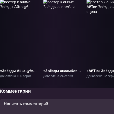
«Звёзды Айкацу!»
«Звёзды ансамбля!»
«АйТю: Звёздн
ТВ-1
ТВ-1
сцена» ТВ-1
Добавлена 100 серия
Добавлена 24 серия
Добавлена 12 сер
Комментарии