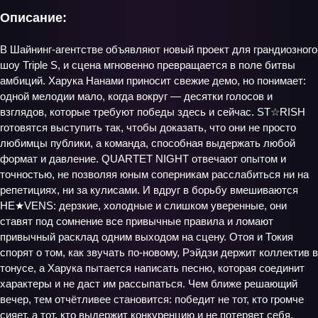
Описание:
В Шайнинг-агентстве объявляют новый проект для грандиозного
шоу Triple S, и сцена мгновенно превращается в поле битвы
амбиций. Харука Нанами приносит свежие демо, но понимает:
одной мелодии мало, когда вокруг — десятки голосов и
взглядов, которые требуют победы здесь и сейчас. ST☆RISH
готовятся выступить так, чтобы доказать, что они не просто
любимцы публики, а команда, способная выдержать любой
формат и давление. QUARTET NIGHT отвечают опытом и
точностью, не позволяя юным соперникам расслабиться ни на
репетициях, ни за кулисами. И вдруг в борьбу вмешиваются
HE★VENS: дерзкие, холодные и слишком уверенные, они
ставят под сомнение все привычные правила и ломают
привычный расклад одним выходом на сцену. Отоя и Токия
спорят о том, как звучать по‑новому, Рэйдзи держит коллектив в
тонусе, а Харука пытается написать песню, которая соединит
характеры и не даст им рассыпаться. Чем ближе решающий
вечер, тем отчётливее становится: победит не тот, кто громче
сияет, а тот, кто выдержит конкуренцию и не потеряет себя.