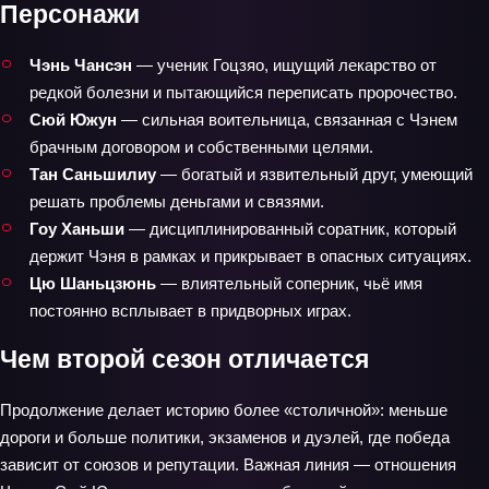
Персонажи
Чэнь Чансэн
— ученик Гоцзяо, ищущий лекарство от
редкой болезни и пытающийся переписать пророчество.
Сюй Южун
— сильная воительница, связанная с Чэнем
брачным договором и собственными целями.
Тан Саньшилиу
— богатый и язвительный друг, умеющий
решать проблемы деньгами и связями.
Гоу Ханьши
— дисциплинированный соратник, который
держит Чэня в рамках и прикрывает в опасных ситуациях.
Цю Шаньцзюнь
— влиятельный соперник, чьё имя
постоянно всплывает в придворных играх.
Чем второй сезон отличается
Продолжение делает историю более «столичной»: меньше
дороги и больше политики, экзаменов и дуэлей, где победа
зависит от союзов и репутации. Важная линия — отношения