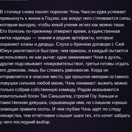
В столице снова пахнет порохом: Чэнь Чансэн едва успевает
привыкнуть к жизни в Гоцзяо, как вокруг него стягиваются силы,
которым выгодно, чтобы юный ученик исчез как можно тише.
Его болезнь по‑прежнему отмеряет время, а единственная
нитка надежды — знания и редкие артефакты, которые
охраняют кланы и дворцы. Слухи о брачном договоре с Сюй
Южун разлетаются быстрее, чем приказы, и каждый пытается
использовать их как рычаг: одни заманивают Чэня в дуэль,
другие подсовывают «покровительство», третьи готовы отдать
его демонам, лишь бы сломать равновесие. Когда он
отправляется в опасное место, где прошлое империи оставило
ловушки сильнее любой магии, Чэнь понимает: выжить можно
только собрав собственную команду. Рядом оказываются
язвительный богач Тан Саньшилиу, строгий Гоу Ханьши и
таинственная девушка, скрывающая имя, но слишком хорошо
знающая правила охоты. И чем глубже Чэнь идёт по следу
лекарства, тем отчётливее слышит шаги тех, кто хочет забрать
у него последний выбор.