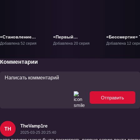
«Становление
«Первый
«Бессмертие» 
богом» ТВ-1
бессмертный на
Добавлена 52 серия
Добавлена 20 серия
Добавлена 12 сер
пути меча» ТВ-1
Комментарии
Отправить
TheVamp1re
TH
2025-03-25 20:25:40
хотя видимо нужно было досмотреть первую серию почти докон