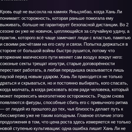
Кровь ещё не высохла на камнях Яньцзябао, когда Хань Ли
понимает: осторожность, которая раньше помогала ему
выживать, больше не гарантирует безопасной дистанции. Во 2
сезоне он уже не новичок, цепляющийся за случайную удачу, а
практик, которого всё чаще замечают люди с властью, памятью
и своими расчётами на его силу и связи. Попытка держаться в
стороне от большой войны быстро рушится, потому что
вторжение магического пути меняет сам воздух вокруг него:
союзные секты трещат изнутри, старые договорённости
перестают работать, а любая передышка оказывается лишь
паузой перед новым ударом. Хань Ли приходится не только
драться и скрываться, но и постоянно выбирать, кого спасать,
когда молчать, а когда рисковать всем ради человека, который
может перевесить многолетнюю осторожность. Рядом снова
появляются фигуры, способные сбить его с привычного ритма
— от людей из прошлого до тех, чья близость делает путь к
бессмертию уже не таким холодным. Главное отличие этого
продолжения в том, что цена роста здесь измеряется не только
новой ступенью культивации: одна ошибка лишит Хань Ли не