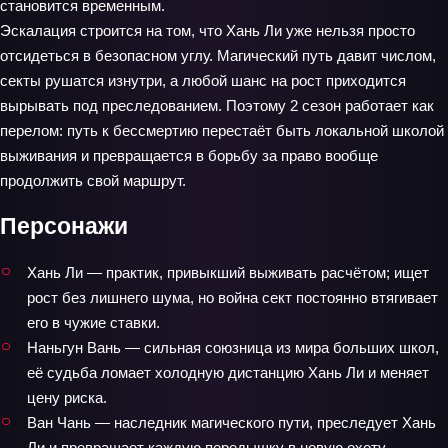
становится временным.
Эскалация строится на том, что Хань Ли уже нельзя просто
отсидеться в безопасном углу. Магический путь давит числом,
секты рушатся изнутри, а любой шанс на рост приходится
вырывать под преследованием. Поэтому 2 сезон работает как
перелом: путь к бессмертию перестаёт быть локальной школой
выживания и превращается в борьбу за право вообще
продолжить свой маршрут.
Персонажи
Хань Ли — практик, привыкший выживать расчётом; ищет
рост без лишнего шума, но война сект постоянно втягивает
его в чужие ставки.
Наньгун Вань — сильная союзница из мира больших школ,
её судьба ломает холодную дистанцию Хань Ли и меняет
цену риска.
Ван Чань — наследник магического пути, преследует Хань
Ли и превращает каждую передышку в новую охоту.