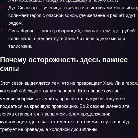
Дун Сюаньэр — ученица, связанная с интригами Яньцзябао;
сближает героя с опасной зоной, где желание и расчёт идут
рядом.
Синь Жуинь — мастер формаций, помогает там, где грубой
силы мало, и делает путь Хань Ли шире одного меча и
талисмана.
Почему осторожность здесь важнее
силы
Этот сезон выделяется тем, что не превращает Хань Ли в героя,
который побеждает одним напором. Его главное оружие —
умение вовремя отступить, просчитать чужую выгоду и не
поддаться на красивую провокацию. Во 2 сезоне именно эта
логика становится главным смыслом продолжения:
культивация здесь растёт вместе с потерями, а путь вперёд
требует не бравады, а холодной дисциплины.