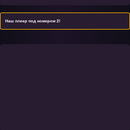
за развитием сюжета и отношений между персонажами,
преодолевающими трудности и несправедливость.
Наш плеер под номером 2!