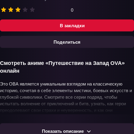
0
В закладки
Поделиться
Смотреть аниме «Путешествие на Запад OVA»
онлайн
Это ОВА является уникальным взглядом на классическую
историю, сочетая в себе элементы мистики, боевых искусств и
глубокой символики. Смотрите все серии подряд, чтобы
испытать волнение от приключений и битв, узнать, как герои
преодолевают свои страхи и неуверенность, и как они
воплощают в себе истинный дух борьбы за правое дело.
Наслаждайтесь каждой серией этого захватывающего
мультсериала в хорошем качестве и на русском языке, следите
Показать описание