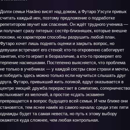
Долги семьи Нака̄но висят над домом, а Футаро Уэсуги привык
считать каждый иен, поэтому предложение о подработке
репетитором звучит как спасение. Он ждёт трудного ученика —
и получает сразу пятерых: сестёр-близняшек, которые внешне
похожи, но характером способны разрушить любой план.
Футаро хочет лишь поднять оценки и закрыть вопрос, но
девушки встречают его стеной: кто-то откровенно саботирует
занятия, кто-то играет в безразличие, а кто-то проверяет его
терпение насмешками. Постепенно выясняется, что проблема
не только в учебниках — у каждой сестры свои страхи и мечты,
и победить здесь можно только если научиться слышать друг
друга. Футаро, привыкший жить логикой, вдруг оказывается в
центре эмоций: дружба перерастает в симпатию, соперничество
вспыхивает из мелочей, а простое «сдать экзамен»
превращается в вопрос будущего всей семьи. И чем ближе они
становятся, тем яснее намёк из самого начала: среди этих пяти
однажды будет та самая невеста, но путь к этому выбору
окажется куда сложнее, чем любая контрольная.