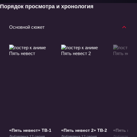
Порядок просмотра и хронология
Основной сюжет
«Пять невест» ТВ-1
«Пять невест 2» ТВ-2
«Пять неве
Фильм» Ф
Добавлена 12 серия
Добавлена 12 серия
Добавлена 1 