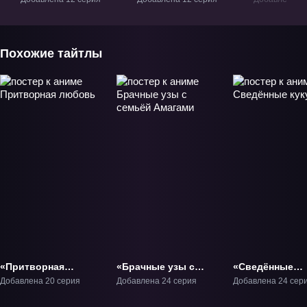
Похожие тайтлы
«Притворная
«Брачные узы с
«Сведённые
любовь» ТВ-1
семьёй Амагами»
кукушкой» ТВ-
Добавлена 20 серия
Добавлена 24 серия
Добавлена 24 сер
ТВ-1