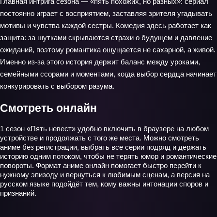
Главная интрига сезона — «пять похожих, но разных»: сериал
постоянно играет с восприятием, заставляя зрителя угадывать
мотивы и чувства каждой сестры. Комедия здесь работает как
защита: за шутками скрываются страхи о будущем и давление
ожиданий, поэтому романтика ощущается не сахарной, а живой.
Именно из‑за этого история держит баланс между уроками,
семейными ссорами и моментами, когда выбор сердца начинает
конкурировать с выбором разума.
Смотреть онлайн
1 сезон «Пять невест» удобно включить в браузере на любом
устройстве и продолжать с того же места. Можно смотреть
аниме без регистрации, выбрать все серии подряд и держать
историю одним потоком, чтобы не терять юмор и романтические
повороты. Формат аниме онлайн помогает быстро перейти к
нужному эпизоду и вернуться к любимым сценам, а версия на
русском языке подойдёт тем, кому важны интонации споров и
признаний.