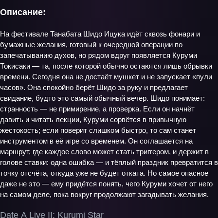
Описание:
На фестивале Танабата Шидо Ицука идёт сквозь фонари и
бумажные желания, готовый к очередной операции по
запечатыванию духов, но рядом вдруг появляется Куруми
Токисаки — та, после которой обычно остаются лишь обрывки
времени. Сегодня она не достаёт мушкет и не запускает «пули
часов». Она спокойно берёт Шидо за руку и предлагает
свидание, будто это самый обычный вечер. Шидо понимает:
странность — не примирение, а проверка. Если он начнёт
давить и читать лекции, Куруми сорвётся в привычную
жестокость; если поверит слишком быстро, то сам станет
инструментом в её игре со временем. Он соглашается на
маршрут, где каждое слово может стать триггером, и держит в
голове ставки: одна ошибка — и тёплый праздник превратится в
точку отсчёта, откуда уже не будет отката. Но самое опасное
даже не это — ему придётся понять, чего Куруми хочет от него
на самом деле, пока вокруг продолжают загадывать желания.
Date A Live II: Kurumi Star