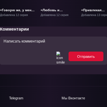
«Говорю же, у меня
«Любовь и
«Привлекая
не встаёт!» ТВ-1
Продюсер:
поцелуй» ТВ-1
Добавлена 12 серия
Добавлена 12 серия
Добавлена 13 сер
Эволюция Любви»
ТВ-1
Комментарии
Отправить
Telegram
Мы
Вконтакте