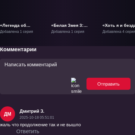
«Легенда об
«Белая Змея 3:
«Хоть я и безд
обожествлении»
Жизнь на воде»
злодейка: Сказ
Добавлена 1 серия
Добавлена 1 серия
Добавлена 4 сери
Фильм-1
Фильм-3
том, как бабоч
крыса поменя
местами в дев
Комментарии
дворе» ТВ-1
Отправить
Дмитрий З.
ДМ
2025-10-18 05:51:01
жаль что продолжение так и не вышло
Ответить