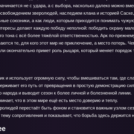
ачинается не с удара, а с выбора, насколько далеко можно вме
 освобождением зверолюдей, наследием клана и историей Саске
льные союзники, а как люди, которым приходится понимать чужу
нтересы делают каждую победу неполной: победить охрану мало
о тона с всё более тяжёлой ответственностью. Арк по-прежнему
аются те, для кого этот мир не приключение, а место потерь. Ч
или окончательно примет роль рыцаря, который меняет порядок 
ик и использует огромную силу, чтобы вмешиваться там, где сл
ерживает его путь от превращения в простую демонстрацию си
 народа и выводит сезон к более личной и болезненной линии.
минает, что в этом мире ещё есть место доверию и теплу.
еролюдей перестаёт быть фоном и становится важным узлом сез
тему сопротивления и показывает, что борьба здесь держится н
ее