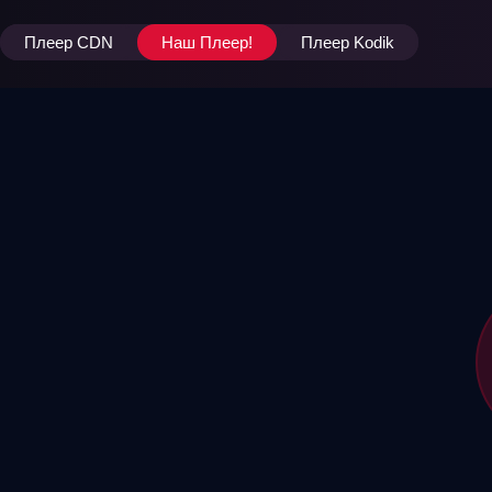
Плеер CDN
Наш Плеер!
Плеер Kodik