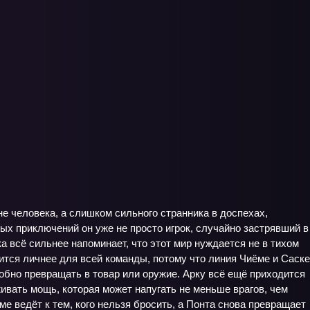
не человека, а слишком сильного странника в доспехах,
х приключений он уже не просто игрок, случайно застрявший в
а всё сильнее напоминает, что этот мир нуждается не в тихом
овится личнее для всей команды, потому что линия Чиёме и Саске
обно превращать в товар или оружие. Арку всё ещё приходится
вать мощь, которая может напугать не меньше врагов, чем
е ведёт к тем, кого нельзя бросить, а Понта снова превращает