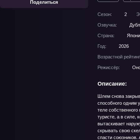
Поделиться
Сезон:
2
Э
Озвучка:
Дубл
Страна:
Япон
Год:
2026
Возрастной рейтинг
Режиссёр:
Он
Описание:
Шлем снова закрыва
способного одним 
теле собственного 
туристе, а в силе,
вытаскивает наруж
скрывать свою ске
спасти союзников. 