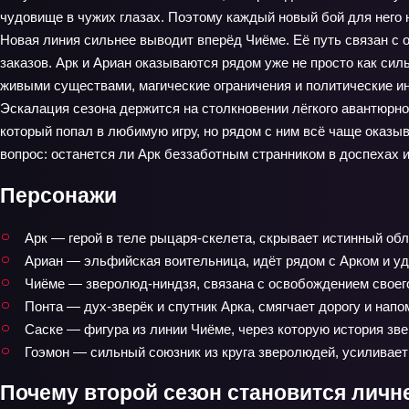
чудовище в чужих глазах. Поэтому каждый новый бой для него н
Новая линия сильнее выводит вперёд Чиёме. Её путь связан с
заказов. Арк и Ариан оказываются рядом уже не просто как си
живыми существами, магические ограничения и политические и
Эскалация сезона держится на столкновении лёгкого авантюрног
который попал в любимую игру, но рядом с ним всё чаще оказыв
вопрос: останется ли Арк беззаботным странником в доспехах 
Персонажи
Арк — герой в теле рыцаря-скелета, скрывает истинный обл
Ариан — эльфийская воительница, идёт рядом с Арком и уд
Чиёме — зверолюд-ниндзя, связана с освобождением своего
Понта — дух-зверёк и спутник Арка, смягчает дорогу и напо
Саске — фигура из линии Чиёме, через которую история зв
Гоэмон — сильный союзник из круга зверолюдей, усиливает 
Почему второй сезон становится личн