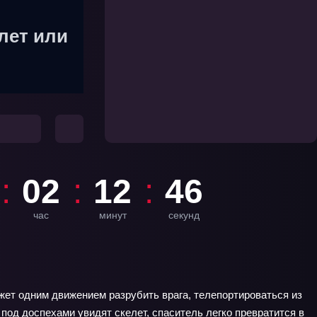
лет или
02
12
44
час
минут
секунд
ожет одним движением разрубить врага, телепортироваться из
под доспехами увидят скелет, спаситель легко превратится в