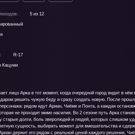
пизодов:
5 из 12
ированный
ия
:
R-17
о Кацуми
ет лицо Арка в тот момент, когда очередной город видит в нём 
ударом решить чужую беду и сразу создать новую. После прошлы
персонажа: рядом идут Ариан, Чиёме и Понта, а каждая остановк
 которая не проходит мимо насилия. Во 2 сезоне путь Арка стан
у старые долги, боль зверолюдей и людей, которых слишком уд
летную сущность, выбирать момент для вмешательства и сдержи
Ариан держит его рядом с реальной ценой каждого решения, Чиём